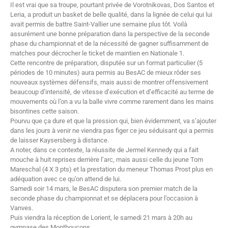
Il est vrai que sa troupe, pourtant privée de Vorotnikovas, Dos Santos et
Leria, a produit un basket de belle qualité, dans la lignée de celui qui lui
avait permis de battre Saint-Vallier une semaine plus tôt. Voilà
assurément une bonne préparation dans la perspective de la seconde
phase du championnat et de la nécessité de gagner suffisamment de
matches pour décrocher le ticket de maintien en Nationale 1.
Cette rencontre de préparation, disputée sur un format particulier (5
périodes de 10 minutes) aura permis au BesAC de mieux rôder ses
nouveaux systèmes défensifs, mais aussi de montrer offensivement
beaucoup d’intensité, de vitesse d’exécution et d’efficacité au terme de
mouvements où l’on a vu la balle vivre comme rarement dans les mains
bisontines cette saison.
Pourvu que ça dure et que la pression qui, bien évidemment, va s’ajouter
dans les jours à venir ne viendra pas figer ce jeu séduisant qui a permis
de laisser Kaysersberg à distance.
A noter, dans ce contexte, la réussite de Jermel Kennedy qui a fait
mouche à huit reprises derrière l’arc, mais aussi celle du jeune Tom
Mareschal (4 X 3 pts) et la prestation du meneur Thomas Prost plus en
adéquation avec ce qu’on attend de lui.
Samedi soir 14 mars, le BesAC disputera son premier match de la
seconde phase du championnat et se déplacera pour l’occasion à
Vanves.
Puis viendra la réception de Lorient, le samedi 21 mars à 20h au
gymnase des Montboucons.