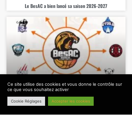
Le BesAC a bien lancé sa saison 2026-2027
Le BesAC connait sa feuille de route 26-27
Ce site utilise des cookies et vous donne le contrôle sur
ce que vous souhaitez activer
Cookie Réglages
Accepter les cookies
BANNIERE PRINCIPALE