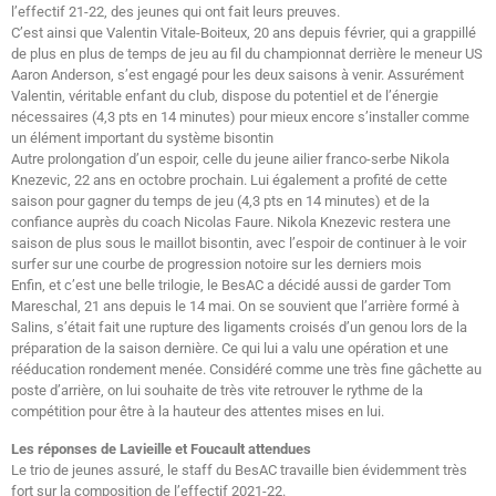
l’effectif 21-22, des jeunes qui ont fait leurs preuves.
C’est ainsi que Valentin Vitale-Boiteux, 20 ans depuis février, qui a grappillé
de plus en plus de temps de jeu au fil du championnat derrière le meneur US
Aaron Anderson, s’est engagé pour les deux saisons à venir. Assurément
Valentin, véritable enfant du club, dispose du potentiel et de l’énergie
nécessaires (4,3 pts en 14 minutes) pour mieux encore s’installer comme
un élément important du système bisontin
Autre prolongation d’un espoir, celle du jeune ailier franco-serbe Nikola
Knezevic, 22 ans en octobre prochain. Lui également a profité de cette
saison pour gagner du temps de jeu (4,3 pts en 14 minutes) et de la
confiance auprès du coach Nicolas Faure. Nikola Knezevic restera une
saison de plus sous le maillot bisontin, avec l’espoir de continuer à le voir
surfer sur une courbe de progression notoire sur les derniers mois
Enfin, et c’est une belle trilogie, le BesAC a décidé aussi de garder Tom
Mareschal, 21 ans depuis le 14 mai. On se souvient que l’arrière formé à
Salins, s’était fait une rupture des ligaments croisés d’un genou lors de la
préparation de la saison dernière. Ce qui lui a valu une opération et une
rééducation rondement menée. Considéré comme une très fine gâchette au
poste d’arrière, on lui souhaite de très vite retrouver le rythme de la
compétition pour être à la hauteur des attentes mises en lui.
Les réponses de Lavieille
et Foucault attendues
Le trio de jeunes assuré, le staff du BesAC travaille bien évidemment très
fort sur la composition de l’effectif 2021-22.