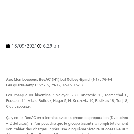
18/09/2021
6:29 pm
Aux Montboucons, BesAC (N1) bat Golbey-Epinal (N1) : 76-64
Les quarts-temps :
24-15, 23-17, 14-15, 15-17.
Les marqueurs bisontins :
Valayer 6, S. Knezevic 15, Mareschal 3,
Foucault 11, Vitale-Boiteux, Huger 5, N. Knezevic 10, Redikas 18, Tonji 8,
Clot, Labouize.
Ça y est le BesAC en a terminé avec sa phase de préparation (5 victoires
– 2 défaites). Et l’on peut dire que le groupe bisontin a rempli totalement
son cahier des charges. Après une cinquième victoire successive aux