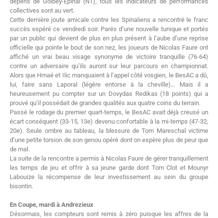
dépens de Golbey-Epinal (N1), tous les indicateurs de performances
collectives sont au vert.
Cette dernière joute amicale contre les Spinaliens a rencontré le franc
succès espéré ce vendredi soir. Parés d’une nouvelle tunique et portés
par un public qui devient de plus en plus présent à l’aube d’une reprise
officielle qui pointe le bout de son nez, les joueurs de Nicolas Faure ont
affiché un vrai beau visage synonyme de victoire tranquille (76-64)
contre un adversaire qu’ils auront sur leur parcours en championnat.
Alors que Hmaé et Ilic manquaient à l’appel côté vosgien, le BesAC a dû,
lui, faire sans Laporal (légère entorse à la cheville)… Mais il a
heureusement pu compter sur un Dovydas Redikas (18 points) qui a
prouvé qu’il possédait de grandes qualités aux quatre coins du terrain.
Passé le rodage du premier quart-temps, le BesAC avait déjà creusé un
écart conséquent (33-15, 13e) devenu confortable à la mi-temps (47-32,
20e). Seule ombre au tableau, la blessure de Tom Mareschal victime
d’une petite torsion de son genou opéré dont on espère plus de peur que
de mal.
La suite de la rencontre a permis à Nicolas Faure de gérer tranquillement
les temps de jeu et offrir à sa jeune garde dont Tom Clot et Mounyr
Labouize la récompense de leur investissement au sein du groupe
bisontin.
En Coupe, mardi à Andrezieux
Désormais, les compteurs sont remis à zéro puisque les affres de la