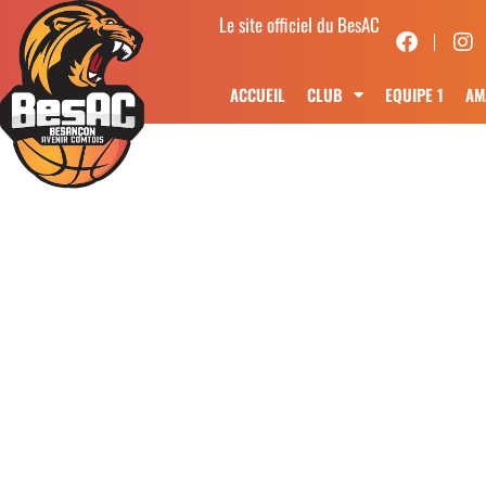
Le site officiel du BesAC
ACCUEIL
CLUB
EQUIPE 1
AM