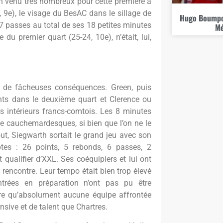
tin venu très nombreux pour cette première à
 9e), le visage du BesAC dans le sillage de
Hugo Boumpou
7 passes au total de ses 18 petites minutes
Mé
 du premier quart (25-24, 10e), n’était, lui,
t de fâcheuses conséquences. Green, puis
nts dans le deuxième quart et Clerence ou
s intérieurs francs-comtois. Les 8 minutes
le cauchemardesques, si bien que l’on ne le
out, Siegwarth sortait le grand jeu avec son
tes : 26 points, 5 rebonds, 6 passes, 2
 qualifier d’XXL. Ses coéquipiers et lui ont
 rencontre. Leur tempo était bien trop élevé
trées en préparation n’ont pas pu être
dire qu’absolument aucune équipe affrontée
nsive et de talent que Chartres.