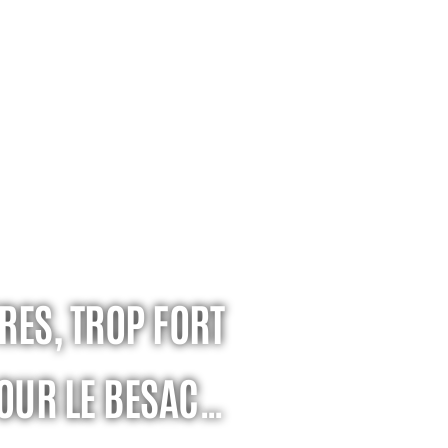
RES, TROP FORT
OUR LE BESAC…