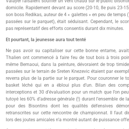
Valayer faisaient souffler un vent chaud sur le public bison
domicile. Rapidement devant au score (20-10, 8e puis 23-15,
son boss Redikas, auteur de 4 « galettes » en peu de temps (
passées sur le parquet), était séduisant. Cependant, le score
pas représentatif des efforts consentis durant dix minutes.
Et pourtant, la jeunesse aura tout tenté
Ne pas avoir su capitaliser sur cette bonne entame, avai
Thalien ont commencé à faire feu de tout bois à trois poi
même Bernaoui, dans la peinture, dévoraient de trop timide
passées sur le terrain de Sreten Knezevic étaient par exemp
reverra plus de la partie sur le parquet. Pour couronner le t
basket léché qui en a ébloui plus d’un. Bilan des comp
interceptions et 30 d’évaluation pour un match que l’on peut
tutoyé les 60% d’adresse générale (!) durant l’ensemble de la
pour des Bisontins dont les qualités défensives démon
retranscrites sur cette rencontre de championnat. Il faut 
lors des joutes amicales n’a montré autant de puissance offe