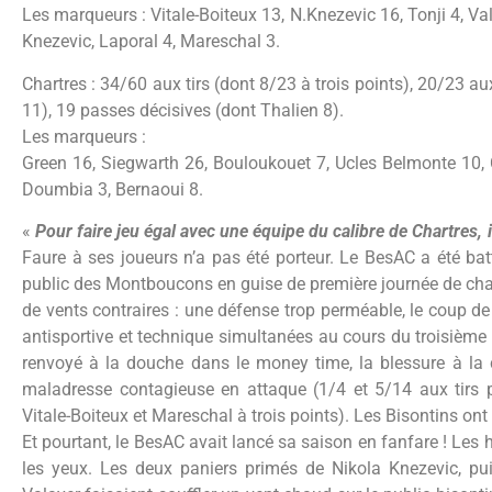
Les marqueurs : Vitale-Boiteux 13, N.Knezevic 16, Tonji 4, Va
Knezevic, Laporal 4, Mareschal 3.
Chartres : 34/60 aux tirs (dont 8/23 à trois points), 20/23 a
11), 19 passes décisives (dont Thalien 8).
Les marqueurs :
Green 16, Siegwarth 26, Bouloukouet 7, Ucles Belmonte 10, 
Doumbia 3, Bernaoui 8.
«
Pour faire jeu égal avec une équipe du calibre de Chartres, i
Faure à ses joueurs n’a pas été porteur. Le BesAC a été bat
public des Montboucons en guise de première journée de ch
de vents contraires : une défense trop perméable, le coup d
antisportive et technique simultanées au cours du troisième 
renvoyé à la douche dans le money time, la blessure à la 
maladresse contagieuse en attaque (1/4 et 5/14 aux tirs 
Vitale-Boiteux et Mareschal à trois points). Les Bisontins on
Et pourtant, le BesAC avait lancé sa saison en fanfare ! Les 
les yeux. Les deux paniers primés de Nikola Knezevic, p