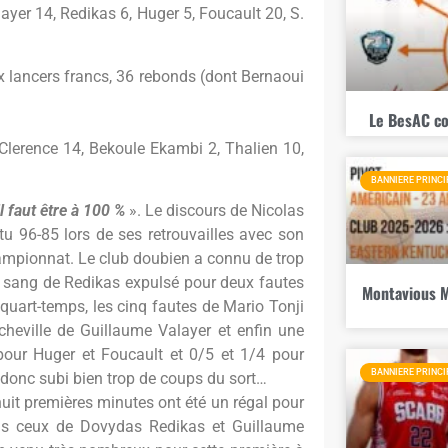
layer 14, Redikas 6, Huger 5, Foucault 20, S.
ux lancers francs, 36 rebonds (dont Bernaoui
Le BesAC co
Clerence 14, Bekoule Ekambi 2, Thalien 10,
BANNIERE PRINCI
l faut être à 100 %
». Le discours de Nicolas
tu 96-85 lors de ses retrouvailles avec son
ampionnat. Le club doubien a connu de trop
e sang de Redikas expulsé pour deux fautes
Montavious M
quart-temps, les cinq fautes de Mario Tonji
cheville de Guillaume Valayer et enfin une
pour Huger et Foucault et 0/5 et 1/4 pour
BANNIERE PRINCI
t donc subi bien trop de coups du sort…
huit premières minutes ont été un régal pour
uis ceux de Dovydas Redikas et Guillaume