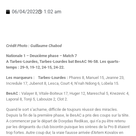
06/04/2022
1:02 am
Crédit Photo : Guillaume Chabod
Nationale 1 – Deuxième phase – Match 7
A Tarbes-Lourdes, Tarbes-Lourdes bat BesAC 96-58. Les quarts-
temps : 29-9, 19-12, 24-15, 24-22.
Les marqueurs : Tarbes-Lourdes :
Phares 8, Manuel 15, Jeanne 23,
Incredule 17, Jubenot 8, Lesca, Court 4, N’nah Ndong 6, Lobela 15.
BesAC :
Valayer 8, Vitale-Boiteux 17, Huger 12, Mareschal 5, Knezevic 4,
Laporal 8, Tonji 5, Labouize 2, Clot 2.
Quand le sort s’acharne, difficile de toujours réussir des miracles.
Depuis la fin de la première phase, le BesAC a pris des coups sur la tête.
A commencer par le départ de Dovydas Redikas, qui n’a pu être retenu
par les dirigeants du club bisontin puisque les sirènes de la Pro B étaient
trop fortes. Autre coup dur, la vraie fausse arrivée d’Artem Kovalov en