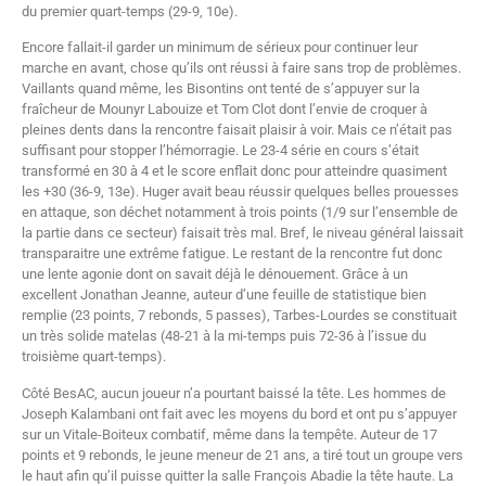
du premier quart-temps (29-9, 10e).
Encore fallait-il garder un minimum de sérieux pour continuer leur
marche en avant, chose qu’ils ont réussi à faire sans trop de problèmes.
Vaillants quand même, les Bisontins ont tenté de s’appuyer sur la
fraîcheur de Mounyr Labouize et Tom Clot dont l’envie de croquer à
pleines dents dans la rencontre faisait plaisir à voir. Mais ce n’était pas
suffisant pour stopper l’hémorragie. Le 23-4 série en cours s’était
transformé en 30 à 4 et le score enflait donc pour atteindre quasiment
les +30 (36-9, 13e). Huger avait beau réussir quelques belles prouesses
en attaque, son déchet notamment à trois points (1/9 sur l’ensemble de
la partie dans ce secteur) faisait très mal. Bref, le niveau général laissait
transparaitre une extrême fatigue. Le restant de la rencontre fut donc
une lente agonie dont on savait déjà le dénouement. Grâce à un
excellent Jonathan Jeanne, auteur d’une feuille de statistique bien
remplie (23 points, 7 rebonds, 5 passes), Tarbes-Lourdes se constituait
un très solide matelas (48-21 à la mi-temps puis 72-36 à l’issue du
troisième quart-temps).
Côté BesAC, aucun joueur n’a pourtant baissé la tête. Les hommes de
Joseph Kalambani ont fait avec les moyens du bord et ont pu s’appuyer
sur un Vitale-Boiteux combatif, même dans la tempête. Auteur de 17
points et 9 rebonds, le jeune meneur de 21 ans, a tiré tout un groupe vers
le haut afin qu’il puisse quitter la salle François Abadie la tête haute. La