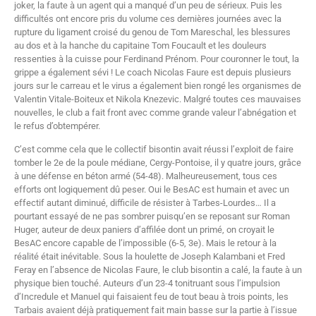
joker, la faute à un agent qui a manqué d’un peu de sérieux. Puis les
difficultés ont encore pris du volume ces dernières journées avec la
rupture du ligament croisé du genou de Tom Mareschal, les blessures
au dos et à la hanche du capitaine Tom Foucault et les douleurs
ressenties à la cuisse pour Ferdinand Prénom. Pour couronner le tout, la
grippe a également sévi ! Le coach Nicolas Faure est depuis plusieurs
jours sur le carreau et le virus a également bien rongé les organismes de
Valentin Vitale-Boiteux et Nikola Knezevic. Malgré toutes ces mauvaises
nouvelles, le club a fait front avec comme grande valeur l’abnégation et
le refus d’obtempérer.
C’est comme cela que le collectif bisontin avait réussi l’exploit de faire
tomber le 2e de la poule médiane, Cergy-Pontoise, il y quatre jours, grâce
à une défense en béton armé (54-48). Malheureusement, tous ces
efforts ont logiquement dû peser. Oui le BesAC est humain et avec un
effectif autant diminué, difficile de résister à Tarbes-Lourdes… Il a
pourtant essayé de ne pas sombrer puisqu’en se reposant sur Roman
Huger, auteur de deux paniers d’affilée dont un primé, on croyait le
BesAC encore capable de l’impossible (6-5, 3e). Mais le retour à la
réalité était inévitable. Sous la houlette de Joseph Kalambani et Fred
Feray en l’absence de Nicolas Faure, le club bisontin a calé, la faute à un
physique bien touché. Auteurs d’un 23-4 tonitruant sous l’impulsion
d’Incredule et Manuel qui faisaient feu de tout beau à trois points, les
Tarbais avaient déjà pratiquement fait main basse sur la partie à l’issue