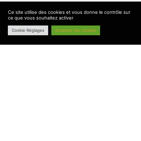
LES AUTRES ACTUS
Ce site utilise des cookies et vous donne le contrôle sur
ce que vous souhaitez activer
Cookie Réglages
Accepter les cookies
BANNIERE PRINCIPALE
Le BesAC a bien lancé sa saison 2026-2027