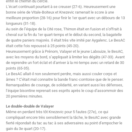
enfin le chemin du cercle.
L’écart continuait pourtant à se creuser (27-6). Heureusement une
bonne série de Vitale-Boiteux et Knezevic ramenait le score à une
meilleure proportion (28-16) pour finir le 1er quart avec un débours de 13
longueurs (31-18).
Au sein de l’équipe de la Cité rose, Thimon était en fusion et s’offrait à
cheval sur la fin du 1er quart-temps et le début du second, la bagatelle
de quatre paniers majorés. Il était très vite imité par Aygalenc. Le BesAC
était cette fois repoussé à 25 points (45-20).
Heureusement grâce à Prénom, Valayer et le jeune Labouize, le BesAC,
avec les moyens du bord, s’appliquait à limiter les dégâts (47-33). Avant
de reprendre un fort éclat et d’arriver à la mi-temps avec un retard de 30
points (65-35).
Le BesAC allait-il non seulement perdre, mais aussi couler corps et
âmes ? C’était mal connaitre la bande franc-comtoise que de le penser.
Remarquables de courage, de solidarité, en variant aussi les défenses,
l’équipe bisontine reprenait ses esprits après le coup d’assommoir des
20 premières minutes.
Le double-double de Valayer
Même en perdant très tôt Knezevic pour 5 fautes (27e), ce qui
compliquait encore très sensiblement la tâche, le BesAC avec grande
fierté répondait du tac au tac à ses adversaires au point d’empocher le
gain du 3e quart (20-17).