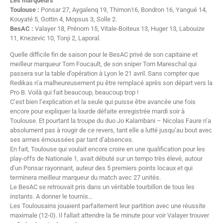
Les marqueurs
Toulouse :
Ponsar 27, Aygalenq 19, Thimon16, Bondron 16, Yangué 14,
Kouyaté 5, Gottin 4, Mopsus 3, Solle 2.
BesAC :
Valayer 18, Prénom 15, Vitale-Boiteux 13, Huger 13, Labouize
11, Knezevic 10, Tonji 2, Laporal.
Quelle difficile fin de saison pour le BesAC privé de son capitaine et
meilleur marqueur Tom Foucault, de son sniper Tom Mareschal qui
passera sur la table d’opération à Lyon le 21 avril. Sans compter que
Redikas n’a malheureusement pu être remplacé après son départ vers la
Pro B. Voilà qui fait beaucoup, beaucoup trop !
C’est bien l’explication et la seule qui puisse être avancée une fois
encore pour expliquer la lourde défaite enregistrée mardi soir à
Toulouse. Et pourtant la troupe du duo Jo Kalambani – Nicolas Faure n’a
absolument pas à rougir de ce revers, tant elle a lutté jusqu’au bout avec
ses armes émoussées par tant d’absences.
En fait, Toulouse qui voulait encore croire en une qualification pour les
play-offs de Nationale 1, avait débuté sur un tempo très élevé, autour
d’un Ponsar rayonnant, auteur des 5 premiers points locaux et qui
terminera meilleur marqueur du match avec 27 unités.
Le BesAC se retrouvait pris dans un véritable tourbillon de tous les
instants. A donner le tournis…
Les Toulousains jouaient parfaitement leur partition avec une réussite
maximale (12-0). Il fallait attendre la 5e minute pour voir Valayer trouver