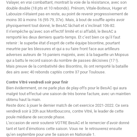
Valayer, en vrai combattant, montrait la voie de la résistance, avec son
double double (18 pts et 10 rebonds). Prénom, Vitale-Boiteux, Huger et
Labouize n’étaient pas en reste, au point de revenir progressivement de
moins 30 à moins 16 (95-79, 37e). Mais, à bout de souffle après avoir
physiquement tout donné, le BesAC lâchait et s’inclinait 106-82.
Il n’empêche qu’avec son effectif limité et si affaibli, le BesAC a
remporté les deux derniers quarts-temps. Et c’est bien ce qu’il faut
retenir : le superbe état d’esprit de cette équipe bisontine, pourtant
meurtrie par les blessures et qui a su faire front face aux artilleurs
adverses auteurs de 16 paniers majorés, avec à la baguette un Mopsus
qui a battu le record saison du nombre de passes décisives (17 !).
Mais preuve de la combativité des Bisontins, ils ont remporté la bataille
des airs avec 40 rebonds captés contre 37 pour Toulouse.
Contre Vitré vendredi soir pour finir
Bien évidemment, on ne parle plus de play-offs pour le BesAC qui aura
malgré tout effectué une saison de très bonne facture, avec un maintien
obtenu haut la main.
Reste donc à jouer le dernier match de cet exercice 2021-2022. Ce sera
vendredi soir à 20h aux Montboucons, contre Vitré, le leader de cette
poule médiane de seconde phase.
L’occasion de venir soutenir VOTRE BesAC et le remercier d’avoir donné
tant et tant d’émotions cette saison. Vous ne le retrouverez ensuite
qu’en septembre pour une 5e saison en Nationale 1.