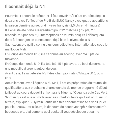
Il connait déjà la N1
Pour mieux encore le présenter, il faut savoir qu’il s’est entraîné depuis
deux ans avec l’effectif de Pro B du SLUC Nancy avec quatre apparitions
la saison dernière au second niveau français (2,5 pts en 4 minutes).
Il a ensuite été prêté à Kayserberg pour 12 matches (7,2 pts, 2,6
rebonds, 2,6 passes, 2,1 interceptions en 21 minutes) et il débarquera
donc à Besançon en connaissant déjà bien le niveau de la N1.
Sachez encore qu’il a connu plusieurs sélections internationales sous le
maillot du Mali.
En Coupe du monde U17, il a cartonné au scoring avec 24,6 pts de
moyenne.
En Coupe du monde U19, il a totalisé 15,4 pts avec, au bout du compte,
une médaille d’argent autour du cou.
Avant cela, il avait été élu MVP des championnats d’Afrique U16, puis
U18.
Actuellement, avec l’équipe A du Mali, il est en préparation du tournoi de
qualifications aux prochains championnats du monde programmé début
juillet et au cours duquel il affrontera le Nigeria, l’Ouganda et le Cap Vert.
Siriman qui est aussi timide avec ses interlocuteurs qu’il est actif sur un
terrain, explique : » Sylvain Lautié m’a très fortement incité à venir jouer
pour le BesAC. Par ailleurs, le discours du coach Joseph Kalambani m’a
beaucoup plu. J’ai compris quel basket il veut développer et ça me