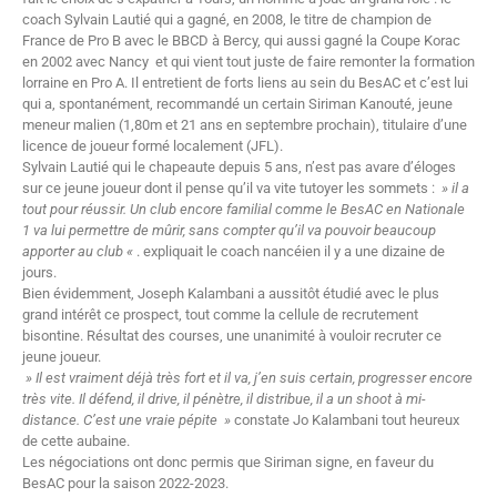
coach Sylvain Lautié qui a gagné, en 2008, le titre de champion de
France de Pro B avec le BBCD à Bercy, qui aussi gagné la Coupe Korac
en 2002 avec Nancy et qui vient tout juste de faire remonter la formation
lorraine en Pro A. Il entretient de forts liens au sein du BesAC et c’est lui
qui a, spontanément, recommandé un certain Siriman Kanouté, jeune
meneur malien (1,80m et 21 ans en septembre prochain), titulaire d’une
licence de joueur formé localement (JFL).
Sylvain Lautié qui le chapeaute depuis 5 ans, n’est pas avare d’éloges
sur ce jeune joueur dont il pense qu’il va vite tutoyer les sommets :
» il a
tout pour réussir. Un club encore familial comme le BesAC en Nationale
1 va lui permettre de mûrir, sans compter qu’il va pouvoir beaucoup
apporter au club «
. expliquait le coach nancéien il y a une dizaine de
jours.
Bien évidemment, Joseph Kalambani a aussitôt étudié avec le plus
grand intérêt ce prospect, tout comme la cellule de recrutement
bisontine. Résultat des courses, une unanimité à vouloir recruter ce
jeune joueur.
» Il est vraiment déjà très fort et il va, j’en suis certain, progresser encore
très vite. Il défend, il drive, il pénètre, il distribue, il a un shoot à mi-
distance. C’est une vraie pépite »
constate Jo Kalambani tout heureux
de cette aubaine.
Les négociations ont donc permis que Siriman signe, en faveur du
BesAC pour la saison 2022-2023.