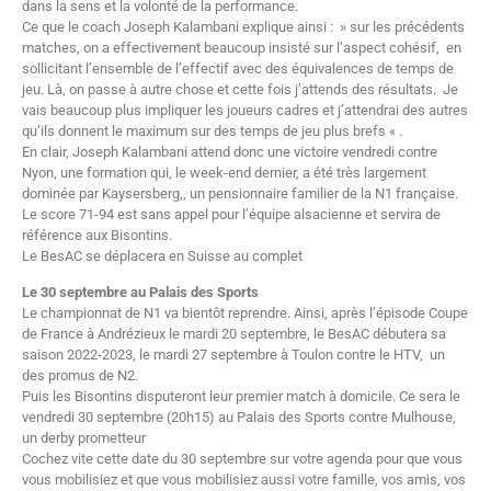
dans la sens et la volonté de la performance.
Ce que le coach Joseph Kalambani explique ainsi : » sur les précédents
matches, on a effectivement beaucoup insisté sur l’aspect cohésif, en
sollicitant l’ensemble de l’effectif avec des équivalences de temps de
jeu. Là, on passe à autre chose et cette fois j’attends des résultats. Je
vais beaucoup plus impliquer les joueurs cadres et j’attendrai des autres
qu’ils donnent le maximum sur des temps de jeu plus brefs « .
En clair, Joseph Kalambani attend donc une victoire vendredi contre
Nyon, une formation qui, le week-end dernier, a été très largement
dominée par Kaysersberg,, un pensionnaire familier de la N1 française.
Le score 71-94 est sans appel pour l’équipe alsacienne et servira de
référence aux Bisontins.
Le BesAC se déplacera en Suisse au complet
Le 30 septembre au Palais des Sports
Le championnat de N1 va bientôt reprendre. Ainsi, après l’épisode Coupe
de France à Andrézieux le mardi 20 septembre, le BesAC débutera sa
saison 2022-2023, le mardi 27 septembre à Toulon contre le HTV, un
des promus de N2.
Puis les Bisontins disputeront leur premier match à domicile. Ce sera le
vendredi 30 septembre (20h15) au Palais des Sports contre Mulhouse,
un derby prometteur
Cochez vite cette date du 30 septembre sur votre agenda pour que vous
vous mobilisiez et que vous mobilisiez aussi votre famille, vos amis, vos