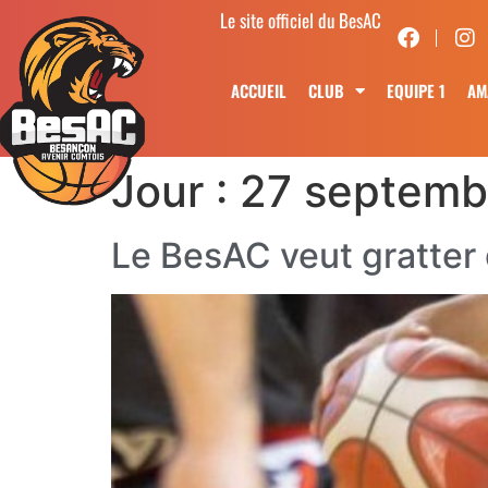
Le site officiel du BesAC
ACCUEIL
CLUB
EQUIPE 1
AM
Jour :
27 septemb
Le BesAC veut gratter d