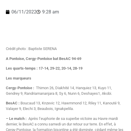
06/11/2022
9:28 am
Crédit photo : Baptiste SERENA
A Pontoise, Cergy-Pontoise bat BesAC 94-69
Les quarts-temps : 17-14, 29-22, 20-14, 28-19
Les marqueurs
Cergy-Pontoise :
Thimon 26, Diakhité 14, Hanquiez 13, Kuyo 11,
Gendrey 9, Randriamananjara 8, Sy 6, Nunn 6, Deshayes1, Akobi.
BesAC :
Boucaud 13, Knzevic 12, Hawmmond 12, Riley 11, Kanouté 9,
Valayer 9, Elechi 3, Beaubois, Ignakpelila.
– Le match :
Après l’euphorie de sa superbe victoire au Havre mardi
dernier, le BesAC a connu samedi un dur retour sur terre. En effet, à
Cergy-Pontoise, la formation bisontine a été dominée, cédant même les