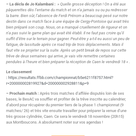
– La décla de Jo Kalambani :
» Quelle grosse déception ! On a été aux
pâquerettes dès l’entame du match et on n’a jamais su ou pu redresser
la barre. Bien sûr, l’absence de Ferdi Prénom a beaucoup pesé sur notre
destin dans ce match face à une équipe de Cergy-Pontoise qui avait très
bien préparé son coup. Nous, on a manqué cruellement de rigueur et on
n’a pas suivi le game plan qui avait été établi. Il ne faut pas croire qu’il
suffit d’être sur le terrain pour gagner. Peut-être y a-t-il eu aussi un peu de
fatigue, de lassitude après ce road trip de trois déplacements. Mais il
faut vite se projeter sur la suite. Après un petit break de repos sur cette
trêve de deux semaines qui arrive, je vais vite remettre certaines
pendules à l’heure et bien préparer la réception de Caen le vendredi 18 « .
Le classement
:
https://resultats.ffbb.com/championnat/b5e6211f8757.html?
r=200000002819927&d=200000002928811&p=9
– Prochain match :
Après trois matches d’affilée disputés loin de ses
bases, le BesAC va souffler et profiter de la trêve inscrite au calendrier,
d’abord pour récupérer du premier tiers de la phase 1 championnat (9
matches/ 26) et très vite ensuite travailler pour préparer la venue d’une
très grosse cylindrée, Caen. Ce sera le vendredi 18 novembre (20h15)
aux Montboucons. A absolument noter sur vos agendas !