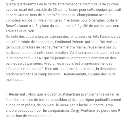
quatre quarts-temps de la partie et terminant ce match de la 9e journée
avec un écart défavorable de 25 points. Lourd pour cette équipe qui avait
espéré virer au tiers de la première phase du championnat avec un
compteur en positif. Mais non, avec 4 victoires pour 5 défaites, voilà le
BesAC classé à la 8e place du classement à égalité de points avec son
adversaire du soir.
Du côté des circonstances atténuantes, on placera en tête l’absence de
la clef de voûte de l’ensemble, Ferdinand Prénom qui s’est fait mal au
genou gauche lors de l’échauffement et n’a malheureusement pas pu
participer ensuite à cette confrontation. Voilà qui a eu un impact fort sur
le rendement du BesAC qui n’a jamais pu contester la domination des
banlieusards parisiens. Avec un écart qui s’est progressivement et
inéluctablement creusé. Bien sûr, au terme de ce match, la déception
prédominait dans le camp bisontin. Heureusement, il y aura des jours
meilleurs…
– Récurrent :
Alors que le coach Jo Kalambani avait demandé de veiller
à perdre le moins de ballons possibles et de s’appliquer particulièrement
sur ce point précis, de nouveau le BesAC en a lâché 21 contre. Trop,
encore beaucoup trop ! En comparaison, Cergy-Pontoise n’a perdu que 9
balles lors de ces 40 minutes.