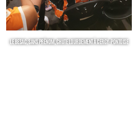
LE BESAC, SANS PRÉNOM, CHUTE LOURDEMENT À CERGY-PONTOISE