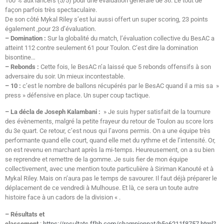
100 % aux lancers (5/5) pour une évaluation générale de 36. Le tout de
façon parfois très spectaculaire.
De son côté Mykal Riley s’est lui aussi offert un super scoring, 23 points
également ,pour 23 d’évaluation.
– Domination :
Sur la globalité du match, l’évaluation collective du BesAC a
atteint 112 contre seulement 61 pour Toulon. C’est dire la domination
bisontine…
– Rebonds :
Cette fois, le BesAC n’a laissé que 5 rebonds offensifs à son
adversaire du soir. Un mieux incontestable.
– 10 :
c’est le nombre de ballons récupérés par le BesAC quand il a mis sa »
press » défensive en place. Un super coup tactique.
– La décla de Joseph Kalambani :
» Je suis hyper satisfait de la tournure
des évènements, malgré la petite frayeur du retour de Toulon au score lors
du 3e quart. Ce retour, c’est nous qui l’avons permis. On a une équipe très
performante quand elle court, quand elle met du rythme et de l’intensité. Or,
on est revenu en marchant après la mi-temps. Heureusement, on a su bien
se reprendre et remettre de la gomme. Je suis fier de mon équipe
collectivement, avec une mention toute particulière à Siriman Kanouté et à
Mykal Riley. Mais on n’aura pas le temps de savourer. Il faut déjà préparer le
déplacement de ce vendredi à Mulhouse. Et là, ce sera un toute autre
histoire face à un cadors de la division « .
– Résultats et
classement
:
https://resultats.ffbb.com/championnat/b5e6211f8757.html?