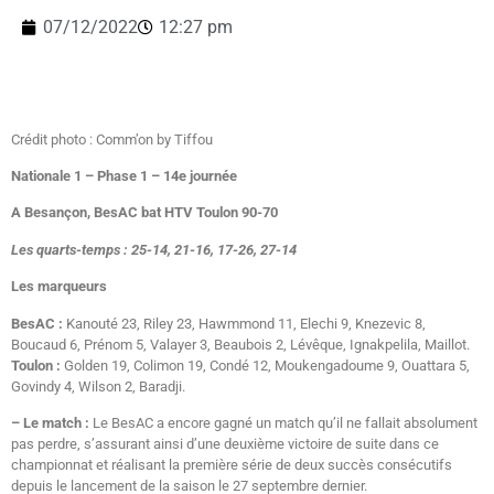
07/12/2022
12:27 pm
Crédit photo : Comm’on by Tiffou
Nationale 1 – Phase 1 – 14e journée
A Besançon, BesAC bat HTV Toulon 90-70
Les quarts-temps : 25-14, 21-16, 17-26, 27-14
Les marqueurs
BesAC :
Kanouté 23, Riley 23, Hawmmond 11, Elechi 9, Knezevic 8,
Boucaud 6, Prénom 5, Valayer 3, Beaubois 2, Lévêque, Ignakpelila, Maillot.
Toulon :
Golden 19, Colimon 19, Condé 12, Moukengadoume 9, Ouattara 5,
Govindy 4, Wilson 2, Baradji.
– Le match :
Le BesAC a encore gagné un match qu’il ne fallait absolument
pas perdre, s’assurant ainsi d’une deuxième victoire de suite dans ce
championnat et réalisant la première série de deux succès consécutifs
depuis le lancement de la saison le 27 septembre dernier.