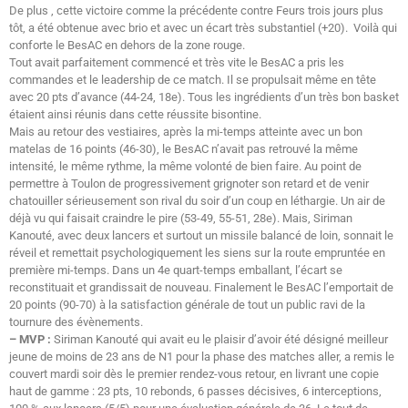
De plus , cette victoire comme la précédente contre Feurs trois jours plus
tôt, a été obtenue avec brio et avec un écart très substantiel (+20). Voilà qui
conforte le BesAC en dehors de la zone rouge.
Tout avait parfaitement commencé et très vite le BesAC a pris les
commandes et le leadership de ce match. Il se propulsait même en tête
avec 20 pts d’avance (44-24, 18e). Tous les ingrédients d’un très bon basket
étaient ainsi réunis dans cette réussite bisontine.
Mais au retour des vestiaires, après la mi-temps atteinte avec un bon
matelas de 16 points (46-30), le BesAC n’avait pas retrouvé la même
intensité, le même rythme, la même volonté de bien faire. Au point de
permettre à Toulon de progressivement grignoter son retard et de venir
chatouiller sérieusement son rival du soir d’un coup en léthargie. Un air de
déjà vu qui faisait craindre le pire (53-49, 55-51, 28e). Mais, Siriman
Kanouté, avec deux lancers et surtout un missile balancé de loin, sonnait le
réveil et remettait psychologiquement les siens sur la route empruntée en
première mi-temps. Dans un 4e quart-temps emballant, l’écart se
reconstituait et grandissait de nouveau. Finalement le BesAC l’emportait de
20 points (90-70) à la satisfaction générale de tout un public ravi de la
tournure des évènements.
– MVP :
Siriman Kanouté qui avait eu le plaisir d’avoir été désigné meilleur
jeune de moins de 23 ans de N1 pour la phase des matches aller, a remis le
couvert mardi soir dès le premier rendez-vous retour, en livrant une copie
haut de gamme : 23 pts, 10 rebonds, 6 passes décisives, 6 interceptions,