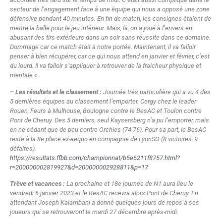
secteur de l’engagement face à une équipe qui nous a opposé une zone
défensive pendant 40 minutes. En fin de match, les consignes étaient de
mettre la balle pour le jeu intérieur. Mais, là, on a joué à l’envers en
abusant des tirs extérieurs dans un soir sans réussite dans ce domaine.
Dommage car ce match était à notre portée. Maintenant, il va falloir
penser à bien récupérer, car ce qui nous attend en janvier et février, c’est
du lourd. Il va falloir s’appliquer à retrouver de la fraicheur physique et
mentale « .
– Les résultats et le classement :
Journée très particulière qui a vu 4 des
5 dernières équipes au classement l’emporter. Cergy chez le leader
Rouen, Feurs à Mulhouse, Boulogne contre le BesAC et Toulon contre
Pont de Cheruy. Des 5 derniers, seul Kaysersberg n’a pu l’emporter, mais
en ne cédant que de peu contre Orchies (74-76). Pour sa part, le BesAC
reste à la 8e place ex-aequo en compagnie de LyonSO (8 victoires, 9
défaites).
https://resultats.ffbb.com/championnat/b5e6211f8757.html?
r=200000002819927&d=200000002928811&p=17
Trêve et vacances :
La prochaine et 18e journée de N1 aura lieu le
vendredi 6 janvier 2023 et le BesAC recevra alors Pont de Cheruy. En
attendant Joseph Kalambani a donné quelques jours de repos à ses
joueurs qui se retrouveront le mardi 27 décembre après-midi.