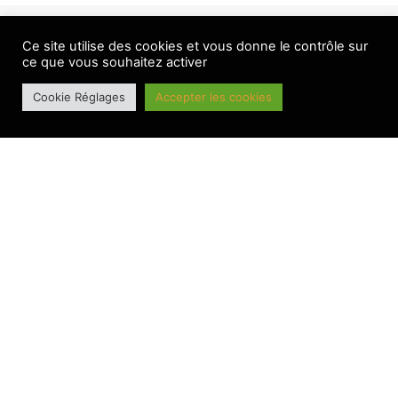
LES AUTRES ACTUS
Ce site utilise des cookies et vous donne le contrôle sur
ce que vous souhaitez activer
Cookie Réglages
Accepter les cookies
BANNIERE PRINCIPALE
Le BesAC a bien lancé sa saison 2026-2027