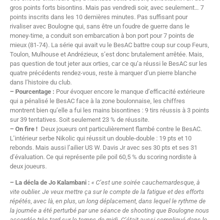
gros points forts bisontins. Mais pas vendredi soir, avec seulement… 7
points inscrits dans les 10 dernières minutes. Pas suffisant pour
rivaliser avec Boulogne qui, sans être un foudre de guerre dans le
money-time, a conduit son embarcation à bon port pour 7 points de
mieux (81-74). La série qui avait vu le BesAC battre coup sur coup Feurs,
Toulon, Mulhouse et Andrézieux, s’est donc brutalement arrêtée. Mais,
pas question de tout jeter aux orties, car ce qu’a réussi le BesAC sur les
quatre précédents rendez-vous, reste à marquer d’un pierre blanche
dans l’histoire du club.
– Pourcentage :
Pour évoquer encore le manque d’efficacité extérieure
qui a pénalisé le BesAC face à la zone boulonnaise, les chiffres
montrent bien qu’elle a fui les mains bisontines : 9 tirs réussis à 3 points
sur 39 tentatives. Soit seulement 23 % de réussite.
– On fire !
Deux joueurs ont particulièrement flambé contre le BesAC.
L’intérieur serbe Nikolic qui réussit un double-double : 19 pts et 10
rebonds. Mais aussi l’ailier US W. Davis Jr avec ses 30 pts et ses 31
d’évaluation. Ce qui représente pile poil 60,5 % du scoring nordiste à
deux joueurs.
– La décla de Jo Kalambani :
« C’est une soirée cauchemardesque, à
vite oublier. Je veux mettre ça sur le compte de la fatigue et des efforts
répétés, avec là, en plus, un long déplacement, dans lequel le rythme de
la journée a été perturbé par une séance de shooting que Boulogne nous
accordée très tard sur le temps de midi. C’était aussi compliqué dans le