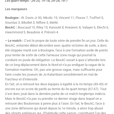
Les quart-temps : 24-25, 19-18, 24-24, 14-7
Les marqueurs
Boulogne :
W. Davis Jr 30, Nikolic 19, Vincent 11, Flosse 7, Truffert 5,
Gountas 3, Bibollet 3, Niflore 3, Meïté.
BesAC :
Boucaud 15, Riley 13, Kanouté 8, Knezevic 8, Valayer 6, Elechi 6,
Hawmmond 5, Beaubois 4, Prénom 4.
– Le match :
C’est le propre de toute série de prendre fin un jour. Celle du
BesAC, entamée début décembre avec quatre victoires de suite, a donc
été stoppée mardi soir à Boulogne, face à une formation avide de points
pour tenter de sortir de cette fameuse zone rouge qui pourrait la
conduire en poule de relégation. Le BesAC savait à quoi s’attendre lors
de ce long déplacement dans le Nord et n’a pu endiguer la vague de la
formation maritime. Oh, pas une grosse vague, mais suffisante pour
faire couler les joueurs de Jo Kalambani sensiblement en mal de
fraicheur et d’intensité .
En fait, on a retrouvé les deux équipes à égalité à la mi-temps (43-43) et
encore sur un score de parité au terme du 3e quart-temps (67-67). Tout
s’est donc joué dans la dernière partie de ce match longtemps indécis.
Mais le BesAC n’a pas su prendre ce dernier virage dans lequel on a
retrouvé des Boulonnais à peine plus à l’aise. En fait, le BesAC, face à
une zone défensive qui durait depuis la 1e minute, a alors trop abusé
des shoots extérieurs qui, d’habitude cette saison, constituent l’un des