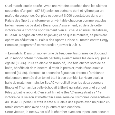
Quel match, quelle soirée ! Avec une victoire arrachée dans les ultimes
secondes d’un point (87-86) selon un scénario écrit et rythmé par un
maître du suspense. Qui plus est devant 3.000 spectateurs dans un
Palais des Sport transformé en un véritable chaudron comme aux plus
belles heures du basket à Besançon. Assurément, au delà de cette
victoire qui le conforte sportivement bien au chaud en mileu de tableau,
le BesAC a gagné en cette fin janvier, et de quelle manière, sa première
opération séduction au Palais des Sports ! Place au match contre Cergy-
Pontoise, programmé ce vendredi 27 janvier à 20h15.
– Le match :
Dans un money time de feu, deux tirs primés de Boucaud
et un rebond offensif converti par Riley avaient remis les deux équipes à
égalité (86-86). Puis ce diable de Kanouté, une fois encore sorti de sa
boîte, bénéficiait de 2 lancers. Il ratait le premier, mais réussissait le
second (87-86). Il restait 18 secondes à jouer au chrono. L’ambiance
était encore montée d’un ton et était à son comble. Le Havre avait la
balle de match en main. Le BesAC verrouillait bien les deux scoreurs
Bigote et Thomas. La balle échouait à Ebelé qui ratait son tir et surtout
Riley gobait le rebond. C’en était fini et le BesAC enregistrait sa 11e
victoire de la saison et mettait fin à une série de 8 victoires consécutives
du Havre. Superbe ! C’était la fête au Palais des Sports avec un public en
totale communion avec ses joueurs et ses coaches
.
Cette victoire, le BesAC est allé la chercher avec ses tripes, son coeur et