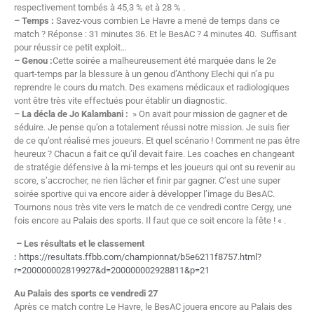
respectivement tombés à 45,3 % et à 28 % .
– Temps :
Savez-vous combien Le Havre a mené de temps dans ce
match ? Réponse : 31 minutes 36. Et le BesAC ? 4 minutes 40. Suffisant
pour réussir ce petit exploit…
– Genou :
Cette soirée a malheureusement été marquée dans le 2e
quart-temps par la blessure à un genou d’Anthony Elechi qui n’a pu
reprendre le cours du match. Des examens médicaux et radiologiques
vont être très vite effectués pour établir un diagnostic.
– La décla de Jo Kalambani :
» On avait pour mission de gagner et de
séduire. Je pense qu’on a totalement réussi notre mission. Je suis fier
de ce qu’ont réalisé mes joueurs. Et quel scénario ! Comment ne pas être
heureux ? Chacun a fait ce qu’il devait faire. Les coaches en changeant
de stratégie défensive à la mi-temps et les joueurs qui ont su revenir au
score, s’accrocher, ne rien lâcher et finir par gagner. C’est une super
soirée sportive qui va encore aider à développer l’image du BesAC.
Tournons nous très vite vers le match de ce vendredi contre Cergy, une
fois encore au Palais des sports. Il faut que ce soit encore la fête ! « .
– Les résultats et le classement
:
https://resultats.ffbb.com/championnat/b5e6211f8757.html?
r=200000002819927&d=200000002928811&p=21
Au Palais des sports ce vendredi 27
Après ce match contre Le Havre, le BesAC jouera encore au Palais des