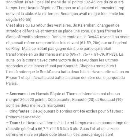
son talent. N’a-t-il pas été mené de 13 points : 32-45 lors du 2e quart-
temps. Les Havrais Bigote et Thomas se régalaient et trouvaient trop
souvent la cible. A la mi-temps, Besançon avait malgré tout limité les
dégâts (46-55)
C’est alors qu’au retour des vestiaires, Jo Kalambani changeait de
stratégie défensive et mettait en place une zone. De quoi freiner les
élans offensifs adverses. Dans ce contexte, le BesAC revenait au score
et passait même une première fois devant (61-59, 26e) sur un tir primé
de Riley. Mais ce n’était pas gagné dans une partie qui s’était
transformée en un dur mano a mano (69-71, 76-77, 81-79, 81-83). La
suite, on la connait avec cette victoire du BesAC dans les ultimes
secondes et ce lancer réussi par Kanouté. Chapeau messieurs !
Il est à noter que le BesAC aura battu deux fois le Havre cette saison en
Phase 1 et qu’il l’avait aussi battu la saison dernière sur le parquet du
Palais.
– Scoreurs :
Les Havrais Bigote et Thomas intenables ont chacun
marqué 30 et 20 points
.
Côté bisontin, Kanouté (23) et Boucaud (19)
sont les deux meilleurs marqueurs
– Cinq fautes :
Deux joueurs bisontins ont été exclus pour 5 fautes :
Prénom et Knezevic.
– Taux :
Le Havre avait terminé la 1e mi-temps avec un pourcentage de
réussite général à 66,7 % et 45,5 % à 3 pts. Sous l’effet de la zone
défensive mise en place côté bisontin, ces pourcentages sont