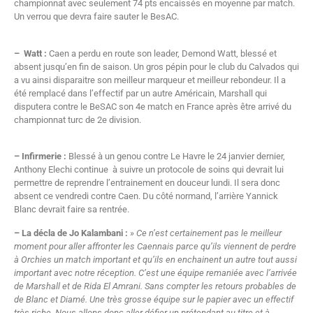
championnat avec seulement 74 pts encaissés en moyenne par match.
Un verrou que devra faire sauter le BesAC.
– Watt :
Caen a perdu en route son leader, Demond Watt, blessé et
absent jusqu’en fin de saison. Un gros pépin pour le club du Calvados qui
a vu ainsi disparaitre son meilleur marqueur et meilleur rebondeur. Il a
été remplacé dans l’effectif par un autre Américain, Marshall qui
disputera contre le BeSAC son 4e match en France après être arrivé du
championnat turc de 2e division.
– Infirmerie :
Blessé à un genou contre Le Havre le 24 janvier dernier,
Anthony Elechi continue à suivre un protocole de soins qui devrait lui
permettre de reprendre l’entrainement en douceur lundi. Il sera donc
absent ce vendredi contre Caen. Du côté normand, l’arrière Yannick
Blanc devrait faire sa rentrée.
– La décla de Jo Kalambani :
» Ce n’est certainement pas le meilleur
moment pour aller affronter les Caennais parce qu’ils viennent de perdre
à Orchies un match important et qu’ils en enchainent un autre tout aussi
important avec notre réception. C’est une équipe remaniée avec l’arrivée
de Marshall et de Rida El Amrani. Sans compter les retours probables de
de Blanc et Diamé. Une très grosse équipe sur le papier avec un effectif
très riche. Nous allons donc aller défier un prétendant au titre et à