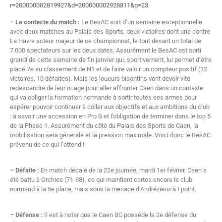
r=200000002819927&d=200000002928811&p=23
– Le contexte du match :
Le BesAC sort d’un semaine exceptionnelle
avec deux matches au Palais des Sports, deux victoires dont une contre
Le Havre acteur majeur de ce championnat, le tout devant un total de
7.000 spectateurs sur les deux dates. Assurément le BesAC est sorti
grandi de cette semaine de fin janvier qui, sportivement, lui permet d’être
placé 7e au classement de N1 et de faire valoir un compteur positif (12
victoires, 10 défaites). Mais les joueurs bisontins vont devoir vite
redescendre de leur nuage pour aller affronter Caen dans un contexte
qui va obliger la formation normande à sortir toutes ses armes pour
espérer pouvoir continuer à coller aux objectifs et aux ambitions du club
: à savoir une accession en Pro B et l’obligation de terminer dans le top 5
de la Phase 1. Assurément du côté du Palais des Sports de Caen, la
mobilisation sera générale et la pression maximale. Voici donc le BesAC
prévenu de ce qui l’attend !
– Défaite :
En match décalé de la 22e journée, mardi 1er février, Caen a
été battu à Orchies (71-68), ce qui maintient certes encore le club
normand à la 5e place, mais sous la menace d’Andrézieux à I point.
– Défense :
Il est à noter que le Caen BC possède la 2e défense du