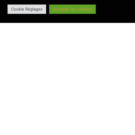
Cookie Réglages
Accepter les cookies
LES AUTRES ACTUS
BANNIERE PRINCIPALE
Le BesAC a bien lancé sa saison 2026-2027