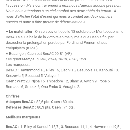
l’accession. Mais contrairement à eux, nous n’aurons aucune pression.
Nous nous attendons à un réel combat des deux côtés du terrain.. A
nous d’afficher l’état d’esprit qui nous a conduit aux deux derniers
succès et donc à faire preuve de détermination « .
– Le match aller
: On se souvient que le 18 octobre aux Montboucons, le
BesAC a eu la balle de la victoire en main, mais que Caen a fini par
décrocher la prolongation perdue par Ferdinand Prénom et ses
coéquipiers (81-90).
A Besançon, Caen bat BesAC 90-81 (AP)
Les quarts-temps : 27-35, 20-14, 18-13, 13-16, 12-3
Les marqueurs
BesAC : Hawmmond 16, Riley 15, Elechi 15, Beaubois 11, Kanouté 10,
Knezevic 5, Boucaud 5, Valayer 4.
Caen : Watt 23, Njiba 15, Thibedore 12, Blanc 9, Awich 9, Pope 5,
Bernaoui 6, Smock 6, Ona Embo 3, Veraghe 2.
Chiffres
Attaques BesAC :
82,6 pts.
Caen :
80 pts.
Défenses BesAC :
80,3 pts.
Caen :
74 pts.
Meilleurs marqueurs
BesAC :
1. Riley et Kanouté 13,7 ; 3. Boucaud 11,1 ; 4. Hawmmond 9,5 ;