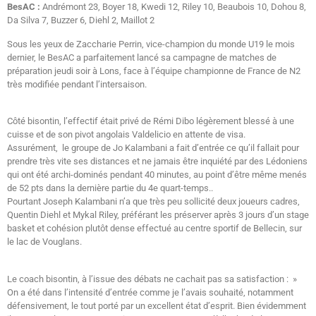
BesAC :
Andrémont 23, Boyer 18, Kwedi 12, Riley 10, Beaubois 10, Dohou 8,
Da Silva 7, Buzzer 6, Diehl 2, Maillot 2
Sous les yeux de Zaccharie Perrin, vice-champion du monde U19 le mois
dernier, le BesAC a parfaitement lancé sa campagne de matches de
préparation jeudi soir à Lons, face à l’équipe championne de France de N2
très modifiée pendant l’intersaison.
Côté bisontin, l’effectif était privé de Rémi Dibo légèrement blessé à une
cuisse et de son pivot angolais Valdelicio en attente de visa.
Assurément, le groupe de Jo Kalambani a fait d’entrée ce qu’il fallait pour
prendre très vite ses distances et ne jamais être inquiété par des Lédoniens
qui ont été archi-dominés pendant 40 minutes, au point d’être même menés
de 52 pts dans la dernière partie du 4e quart-temps..
Pourtant Joseph Kalambani n’a que très peu sollicité deux joueurs cadres,
Quentin Diehl et Mykal Riley, préférant les préserver après 3 jours d’un stage
basket et cohésion plutôt dense effectué au centre sportif de Bellecin, sur
le lac de Vouglans.
Le coach bisontin, à l’issue des débats ne cachait pas sa satisfaction : »
On a été dans l’intensité d’entrée comme je l’avais souhaité, notamment
défensivement, le tout porté par un excellent état d’esprit. Bien évidemment