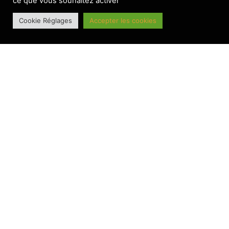
ce que vous souhaitez activer
Le BesAC connait sa feuille de route 26-27
Cookie Réglages
Accepter les cookies
BANNIERE PRINCIPALE
Montavious Myrick, un pivot réputé en NCAA pour le BesAC
BANNIERE PRINCIPALE