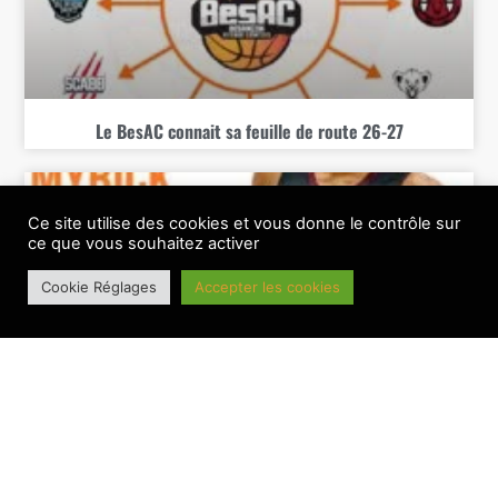
Le BesAC connait sa feuille de route 26-27
Ce site utilise des cookies et vous donne le contrôle sur
BANNIERE PRINCIPALE
ce que vous souhaitez activer
Cookie Réglages
Accepter les cookies
Montavious Myrick, un pivot réputé en NCAA pour le BesAC