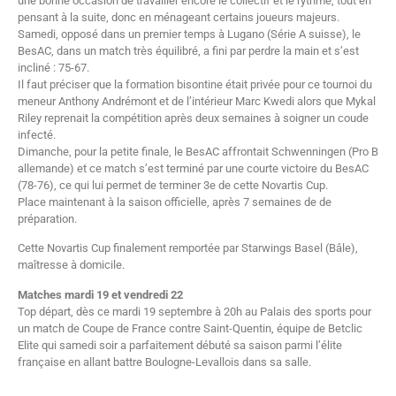
à quatre équipes, organisé à Bâle. En cette fin de période de préparation,
une bonne occasion de travailler encore le collectif et le rythme, tout en
pensant à la suite, donc en ménageant certains joueurs majeurs.
Samedi, opposé dans un premier temps à Lugano (Série A suisse), le
BesAC, dans un match très équilibré, a fini par perdre la main et s’est
incliné : 75-67.
Il faut préciser que la formation bisontine était privée pour ce tournoi du
meneur Anthony Andrémont et de l’intérieur Marc Kwedi alors que Mykal
Riley reprenait la compétition après deux semaines à soigner un coude
infecté.
Dimanche, pour la petite finale, le BesAC affrontait Schwenningen (Pro B
allemande) et ce match s’est terminé par une courte victoire du BesAC
(78-76), ce qui lui permet de terminer 3e de cette Novartis Cup.
Place maintenant à la saison officielle, après 7 semaines de de
préparation.
Cette Novartis Cup finalement remportée par Starwings Basel (Bâle),
maîtresse à domicile.
Matches mardi 19 et vendredi 22
Top départ, dès ce mardi 19 septembre à 20h au Palais des sports pour
un match de Coupe de France contre Saint-Quentin, équipe de Betclic
Elite qui samedi soir a parfaitement débuté sa saison parmi l’élite
française en allant battre Boulogne-Levallois dans sa salle.