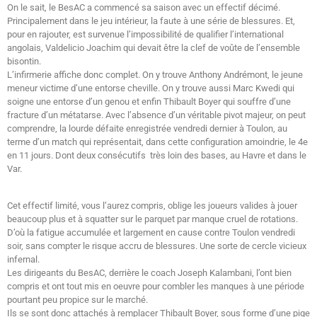
On le sait, le BesAC a commencé sa saison avec un effectif décimé.
Principalement dans le jeu intérieur, la faute à une série de blessures. Et,
pour en rajouter, est survenue l’impossibilité de qualifier l’international
angolais, Valdelicio Joachim qui devait être la clef de voûte de l’ensemble
bisontin.
L’infirmerie affiche donc complet. On y trouve Anthony Andrémont, le jeune
meneur victime d’une entorse cheville. On y trouve aussi Marc Kwedi qui
soigne une entorse d’un genou et enfin Thibault Boyer qui souffre d’une
fracture d’un métatarse. Avec l’absence d’un véritable pivot majeur, on peut
comprendre, la lourde défaite enregistrée vendredi dernier à Toulon, au
terme d’un match qui représentait, dans cette configuration amoindrie, le 4e
en 11 jours. Dont deux consécutifs très loin des bases, au Havre et dans le
Var.
Cet effectif limité, vous l’aurez compris, oblige les joueurs valides à jouer
beaucoup plus et à squatter sur le parquet par manque cruel de rotations.
D’où la fatigue accumulée et largement en cause contre Toulon vendredi
soir, sans compter le risque accru de blessures. Une sorte de cercle vicieux
infernal.
Les dirigeants du BesAC, derrière le coach Joseph Kalambani, l’ont bien
compris et ont tout mis en oeuvre pour combler les manques à une période
pourtant peu propice sur le marché.
Ils se sont donc attachés à remplacer Thibault Boyer, sous forme d’une pige