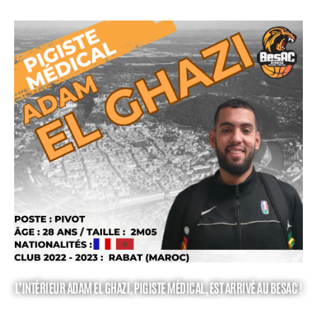
L’INTÉRIEUR ADAM EL GHAZI, PIGISTE MÉDICAL, EST ARRIVÉ AU BESAC !