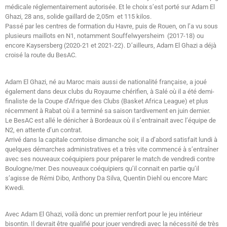
médicale réglementairement autorisée. Et le choix s’est porté sur Adam El
Ghazi, 28 ans, solide gaillard de 2,05m et 115 kilos.
Passé par les centres de formation du Havre, puis de Rouen, on l’a vu sous
plusieurs maillots en N1, notamment Souffelwyersheim (2017-18) ou
encore Kaysersberg (2020-21 et 2021-22). D’ailleurs, Adam El Ghazi a déjà
croisé la route du BesAC.
Adam El Ghazi, né au Maroc mais aussi de nationalité française, a joué
également dans deux clubs du Royaume chérifien, à Salé où il a été demi-
finaliste de la Coupe d’Afrique des Clubs (Basket Africa League) et plus
récemment à Rabat où il a terminé sa saison tardivement en juin dernier.
Le BesAC est allé le dénicher à Bordeaux où il s’entrainait avec l’équipe de
N2, en attente d’un contrat.
Arrivé dans la capitale comtoise dimanche soir, il a d’abord satisfait lundi à
quelques démarches administratives et a très vite commencé à s’entraîner
avec ses nouveaux coéquipiers pour préparer le match de vendredi contre
Boulogne/mer. Des nouveaux coéquipiers qu’il connait en partie qu’il
s’agisse de Rémi Dibo, Anthony Da Silva, Quentin Diehl ou encore Marc
Kwedi.
Avec Adam El Ghazi, voilà donc un premier renfort pour le jeu intérieur
bisontin. Il devrait être qualifié pour jouer vendredi avec la nécessité de très