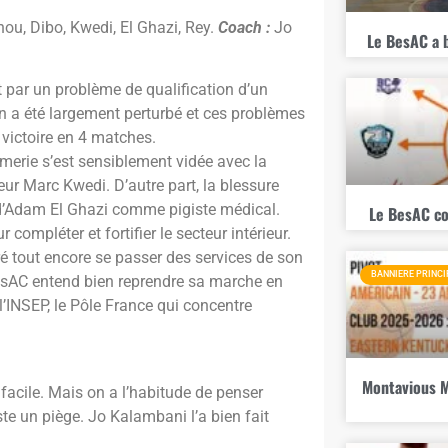
ou, Dibo, Kwedi, El Ghazi, Rey.
Coach :
Jo
Le BesAC a 
t par un problème de qualification d’un
in a été largement perturbé et ces problèmes
 victoire en 4 matches.
irmerie s’est sensiblement vidée avec la
ur Marc Kwedi. D’autre part, la blessure
 d’Adam El Ghazi comme pigiste médical.
Le BesAC co
ompléter et fortifier le secteur intérieur.
é tout encore se passer des services de son
BANNIERE PRINCI
BesAC entend bien reprendre sa marche en
 l’INSEP, le Pôle France qui concentre
Montavious M
 facile. Mais on a l’habitude de penser
ste un piège. Jo Kalambani l’a bien fait