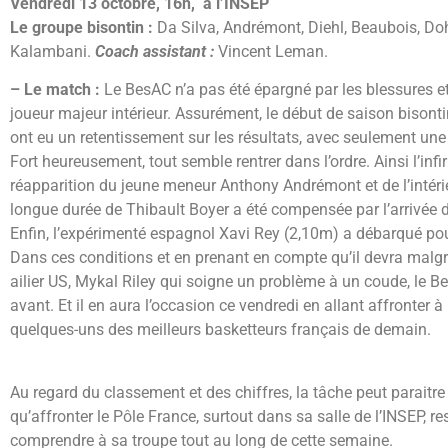
Vendredi 13 octobre, 16h, à l’INSEP
Le groupe bisontin :
Da Silva, Andrémont, Diehl, Beaubois, Doh
Kalambani.
Coach assistant :
Vincent Leman.
– Le match :
Le BesAC n’a pas été épargné par les blessures e
joueur majeur intérieur. Assurément, le début de saison bisont
ont eu un retentissement sur les résultats, avec seulement une
Fort heureusement, tout semble rentrer dans l’ordre. Ainsi l’inf
réapparition du jeune meneur Anthony Andrémont et de l’intérie
longue durée de Thibault Boyer a été compensée par l’arrivée
Enfin, l’expérimenté espagnol Xavi Rey (2,10m) a débarqué pour c
Dans ces conditions et en prenant en compte qu’il devra malgr
ailier US, Mykal Riley qui soigne un problème à un coude, le 
avant. Et il en aura l’occasion ce vendredi en allant affronter à
quelques-uns des meilleurs basketteurs français de demain.
Au regard du classement et des chiffres, la tâche peut paraitre
qu’affronter le Pôle France, surtout dans sa salle de l’INSEP, re
comprendre à sa troupe tout au long de cette semaine.