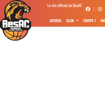
Le site officiel du BesAC
ACCUEIL
CLUB
EQUIPE 1
AM