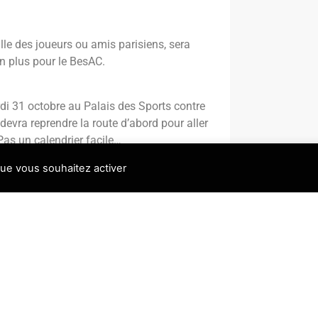
lle des joueurs ou amis parisiens, sera
Un plus pour le BesAC.
di 31 octobre au Palais des Sports contre
devra reprendre la route d’abord pour aller
 Pas un calendrier facile…
que vous souhaitez activer
 Diakité 8,5 ; 5. Kouakou 7,5 ; etc.
4 ; 5. El Ghazi 10 ; etc.