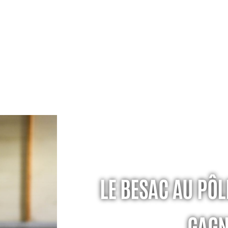
LE BESAC AU PÔ
GAGN