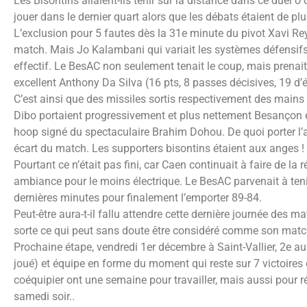
Les Bisontins allaient-ils tenir sur la distance dans ce duel ô 
jouer dans le dernier quart alors que les débats étaient de pl
L’exclusion pour 5 fautes dès la 31e minute du pivot Xavi Rey
match. Mais Jo Kalambani qui variait les systèmes défensifs
effectif. Le BesAC non seulement tenait le coup, mais prenait
excellent Anthony Da Silva (16 pts, 8 passes décisives, 19 d’
C’est ainsi que des missiles sortis respectivement des mains
Dibo portaient progressivement et plus nettement Besançon e
hoop signé du spectaculaire Brahim Dohou. De quoi porter l’a
écart du match. Les supporters bisontins étaient aux anges !
Pourtant ce n’était pas fini, car Caen continuait à faire de la
ambiance pour le moins électrique. Le BesAC parvenait à tenir
dernières minutes pour finalement l’emporter 89-84.
Peut-être aura-t-il fallu attendre cette dernière journée des 
sorte ce qui peut sans doute être considéré comme son matc
Prochaine étape, vendredi 1er décembre à Saint-Vallier, 2e 
joué) et équipe en forme du moment qui reste sur 7 victoires 
coéquipier ont une semaine pour travailler, mais aussi pour r
samedi soir..