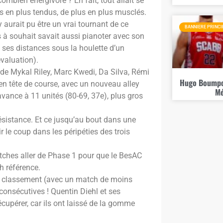
combien energivore ? En fait, tout allait se
us en plus tendus, de plus en plus musclés.
 aurait pu être un vrai tournant de ce
BANNIERE PRINCI
 à souhait savait aussi pianoter avec son
 ses distances sous la houlette d’un
évaluation).
 de Mykal Riley, Marc Kwedi, Da Silva, Rémi
Hugo Boumpou
n tête de course, avec un nouveau alley
Mé
vance à 11 unités (80-69, 37e), plus gros
 résistance. Et ce jusqu’au bout dans une
 le coup dans les péripéties des trois
matches aller de Phase 1 pour que le BesAC
h référence.
au classement (avec un match de moins
consécutives ! Quentin Diehl et ses
écupérer, car ils ont laissé de la gomme