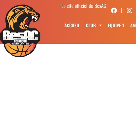
Le site officiel du BesAC
ACCUEIL
CLUB
EQUIPE 1
AM