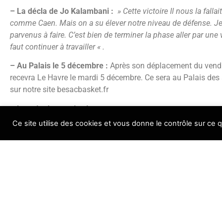
– La décla de Jo Kalambani :
» Cette victoire Il nous la fall
comme Caen. Mais on a su élever notre niveau de défense. 
parvenus à faire. C’est bien de terminer la phase aller par un
faut continuer à travailler « .
– Au Palais le 5 décembre :
Après son déplacement du vendre
recevra Le Havre le mardi 5 décembre. Ce sera au Palais des s
sur notre site besacbasket.fr
– Les résultats et le classement
https://resultats.ffbb.com/championnat/b5e6211fe640.htm
Ce site utilise des cookies et vous donne le contrôle sur ce 
r=200000002844224&d=200000002964844&p=13
Madjid : beaucoup d’émotion avant match
On le sait, Madjid Ahamadi, 24 ans, un des licenciés du BesA
Prénationale, a disparu depuis le petit matin du dimanche 19 
accompagné pour se reposer dans une voiture sur un parking
Ses proches veulent encore croire que Madjid puisse être retr
Autour de ses parents, de l’ensemble de la famille et de ses 