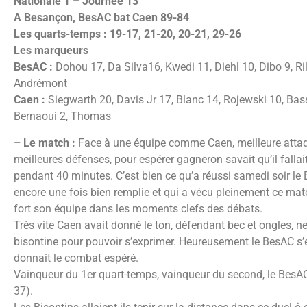
Nationale 1 – Journée 13
A Besançon, BesAC bat Caen 89-84
Les quarts-temps : 19-17, 21-20, 20-21, 29-26
Les marqueurs
BesAC :
Dohou 17, Da Silva16, Kwedi 11, Diehl 10, Dibo 9, Ril
Andrémont
Caen :
Siegwarth 20, Davis Jr 17, Blanc 14, Rojewski 10, Bas
Bernaoui 2, Thomas
– Le match :
Face à une équipe comme Caen, meilleure attaq
meilleures défenses, pour espérer gagneron savait qu’il fallai
pendant 40 minutes. C’est bien ce qu’a réussi samedi soir 
encore une fois bien remplie et qui a vécu pleinement ce mat
fort son équipe dans les moments clefs des débats.
Très vite Caen avait donné le ton, défendant bec et ongles, n
bisontine pour pouvoir s’exprimer. Heureusement le BesAC s’é
donnait le combat espéré.
Vainqueur du 1er quart-temps, vainqueur du second, le BesAC 
37).