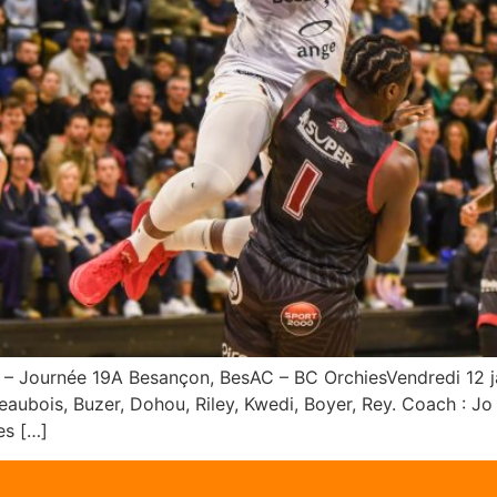
 – Journée 19A Besançon, BesAC – BC OrchiesVendredi 12 ja
Beaubois, Buzer, Dohou, Riley, Kwedi, Boyer, Rey. Coach : J
es […]