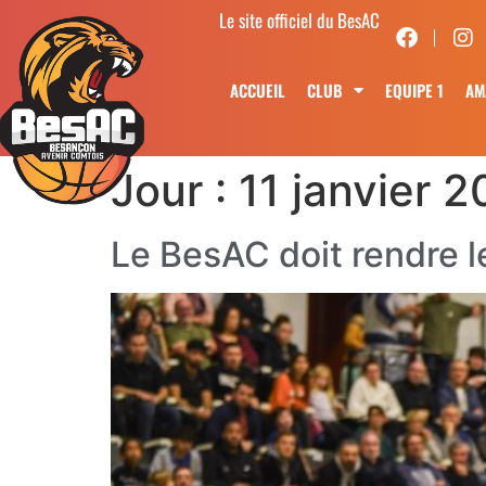
Le site officiel du BesAC
ACCUEIL
CLUB
EQUIPE 1
AM
Jour :
11 janvier 
Le BesAC doit rendre l