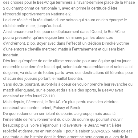
des choses pour le BesAC qui terminera à l’avant-dernière place de la Phase
2 du championnat de Nationale 1, avec en prime la certitude d’être
rétrogradé sportivement en Nationale 2.
La dure réalité et la résultante d’une saison qui n’aura en rien épargné le
club bisontin et ce, jusqu’au bout.
Ainsi, encore une fois, pour ce déplacement dans l’Ouest, le BesAC ne
pourra présenter qu’une équipe bien diminuée par les absences
d’Andrémont, Dibo, Boyer avec dans l’effectif un Gédéon Dimoké victime
d’une entorse cheville mercredi matin à l’entrainement et qui sera bien
incertain.
Dès lors qu’espérer de cette ultime rencontre pour une équipe qui va jouer
ensemble une dernière fois et qui, selon toute vraisemblance et selon la loi
du genre, va éclater de toutes parts avec des destinations différentes pour
chacun des joueurs portant le maillot bisontin.
Sans doute, pourtant, auront-ils à coeur de vouloir prendre leur revanche du
match aller quand, sur le parquet du Palais des sports, le BesAC avait
encaissé un très lourd 72-110.
Mais depuis, fièrement, le BesAC n’a plus perdu avec des victoires
consécutives contre Lorient, Poissy et Berck.
De quoi redonner un semblant de sourire au groupe, mais aussi à
l’ensemble de l’environnement du club. Un sourire qui pourrait s’ouvrir
beaucoup plus, voire s’épanouir, si d’aventure, le BesAC venait à être
repêché et demeurer en Nationale 1 pour la saison 2024-2025. Mais ça est
une toute autre histoire dont le dénouement ne sera connu que lors de la