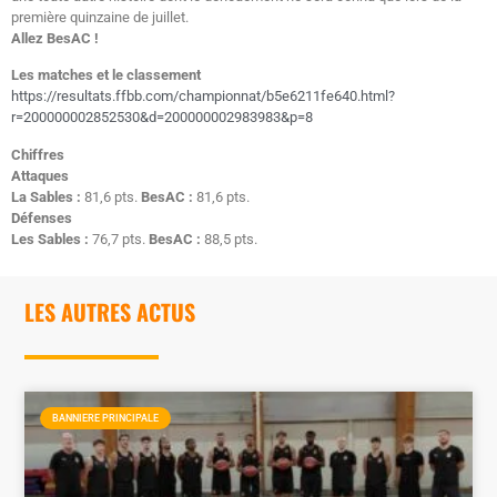
première quinzaine de juillet.
Allez BesAC !
Les matches et le classement
https://resultats.ffbb.com/championnat/b5e6211fe640.html?
r=200000002852530&d=200000002983983&p=8
Chiffres
Attaques
La Sables :
81,6 pts.
BesAC :
81,6 pts.
Défenses
Les Sables :
76,7 pts.
BesAC :
88,5 pts.
LES AUTRES ACTUS
BANNIERE PRINCIPALE