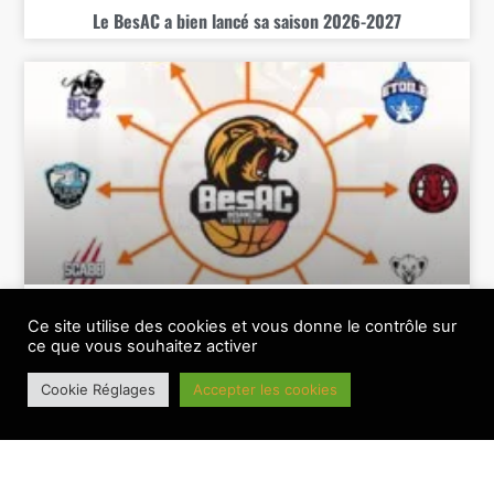
Le BesAC a bien lancé sa saison 2026-2027
Le BesAC connait sa feuille de route 26-27
Ce site utilise des cookies et vous donne le contrôle sur
ce que vous souhaitez activer
BANNIERE PRINCIPALE
Cookie Réglages
Accepter les cookies