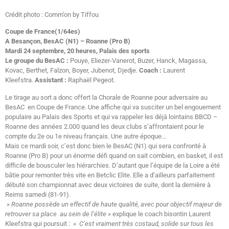
Crédit photo : Comm’on by Tiffou
Coupe de France(1/64es)
A Besançon, BesAC (N1) – Roanne (Pro B)
Mardi 24 septembre, 20 heures, Palais des sports
Le groupe du BesAC :
Pouye, Eliezer-Vanerot, Buzer, Hanck, Magassa,
Kovac, Berthet, Falzon, Boyer, Jubenot, Djedje.
Coach :
Laurent
Kleefstra.
Assistant :
Raphaël Pegeot.
Le tirage au sort a donc offert la Chorale de Roanne pour adversaire au
BesAC en Coupe de France. Une affiche qui va susciter un bel engouement
populaire au Palais des Sports et qui va rappeler les déjà lointains BBCD –
Roanne des années 2.000 quand les deux clubs s’affrontaient pour le
compte du 2e ou 1e niveau français. Une autre époque…
Mais ce mardi soir, c’est donc bien le BesAC (N1) qui sera confronté à
Roanne (Pro B) pour un énorme défi quand on sait combien, en basket, il est
difficile de bousculer les hiérarchies. D’autant que l’équipe de la Loire a été
bâtie pour remonter très vite en Betclic Elite. Elle a d’ailleurs parfaitement
débuté son championnat avec deux victoires de suite, dont la dernière à
Reims samedi (81-91).
» Roanne possède un effectif de haute qualité, avec pour objectif majeur de
retrouver sa place au sein de l’élite »
explique le coach bisontin Laurent
Kleefstra qui poursuit :
» C’est vraiment très costaud, solide sur tous les