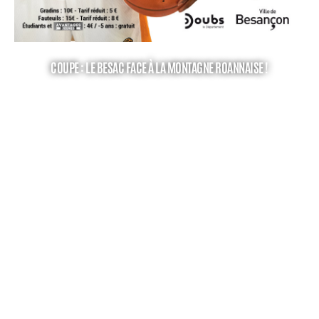
COUPE : LE BESAC FACE À LA MONTAGNE ROANNAISE !