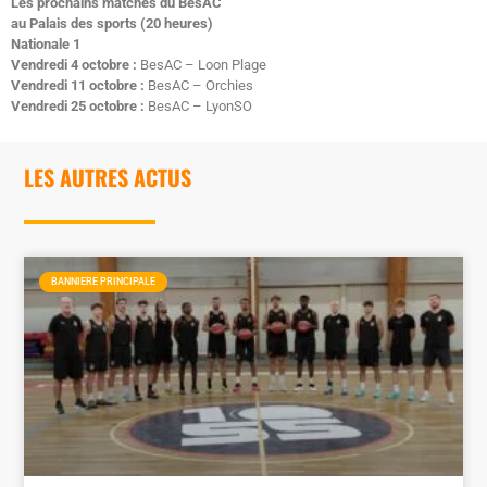
Les prochains matches du BesAC
au Palais des sports (20 heures)
Nationale 1
Vendredi 4 octobre :
BesAC – Loon Plage
Vendredi 11 octobre :
BesAC – Orchies
Vendredi 25 octobre :
BesAC – LyonSO
LES AUTRES ACTUS
BANNIERE PRINCIPALE