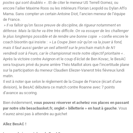
postes qui sont doublés «
. Et de citer le meneur US Terrell Gomez, ou
encore l’ailier Maxime Roos ou les intérieurs Florian Leopold ou Dylan Affo
Mama. Sans compter un certain Antoine Diot, l’ancien meneur de l’équipe
de France.
» Il va falloir qu’on fasse preuve de discipline, de rigueur notamment en
défense. Mais la tâche va être très difficile. On va essayer de les challenger
le plus longtemps possible et de rendre une bonne copie »
confie encore le
coach bisontin qui insiste :
» La Coupe ,bien sûr qu’on va la jouer à fond,
mais il faut aussi garder un oeil attentif sur le prochain match de N1
vendredi soir à Feurs, car le championnat reste notre objectif prioritaire « .
Après la victoire contre Avignon et le coup d’éclat de Ben Kovac, le BesAC
sera toujours privé du jeune arrière Théo Maillot alors que l’incertitude plane
sur la participation du meneur Claudien Eliezer-Vanerot très fièvreux lundi
matin.
Il est à noter que selon le règlement de la Coupe de France (écart d’une
division), le BesAC débutera ce match contre Roanne avec 7 points
d’avance au scoring.
Bien évidemment,
vous pouvez réserver et achetez vos places en passant
par notre site besacbasket.fr, onglet « billetterie » en haut à gauche
. Vous
n’aurez ainsi pas à attendre au guichet
Allez BesAC !