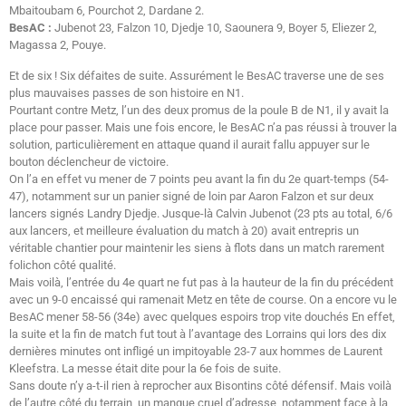
Mbaitoubam 6, Pourchot 2, Dardane 2.
BesAC :
Jubenot 23, Falzon 10, Djedje 10, Saounera 9, Boyer 5, Eliezer 2,
Magassa 2, Pouye.
Et de six ! Six défaites de suite. Assurément le BesAC traverse une de ses
plus mauvaises passes de son histoire en N1.
Pourtant contre Metz, l’un des deux promus de la poule B de N1, il y avait la
place pour passer. Mais une fois encore, le BesAC n’a pas réussi à trouver la
solution, particulièrement en attaque quand il aurait fallu appuyer sur le
bouton déclencheur de victoire.
On l’a en effet vu mener de 7 points peu avant la fin du 2e quart-temps (54-
47), notamment sur un panier signé de loin par Aaron Falzon et sur deux
lancers signés Landry Djedje. Jusque-là Calvin Jubenot (23 pts au total, 6/6
aux lancers, et meilleure évaluation du match à 20) avait entrepris un
véritable chantier pour maintenir les siens à flots dans un match rarement
folichon côté qualité.
Mais voilà, l’entrée du 4e quart ne fut pas à la hauteur de la fin du précédent
avec un 9-0 encaissé qui ramenait Metz en tête de course. On a encore vu le
BesAC mener 58-56 (34e) avec quelques espoirs trop vite douchés En effet,
la suite et la fin de match fut tout à l’avantage des Lorrains qui lors des dix
dernières minutes ont infligé un impitoyable 23-7 aux hommes de Laurent
Kleefstra. La messe était dite pour la 6e fois de suite.
Sans doute n’y a-t-il rien à reprocher aux Bisontins côté défensif. Mais voilà
de l’autre côté du terrain, un manque cruel d’adresse, notamment face à la