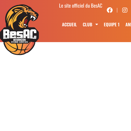
Le site officiel du BesAC
ACCUEIL
CLUB
EQUIPE 1
AM