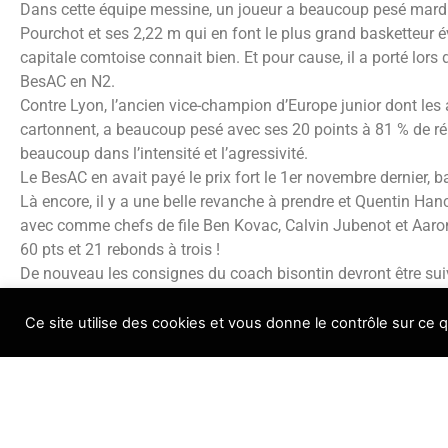
Dans cette équipe messine, un joueur a beaucoup pesé mardi 
Pourchot et ses 2,22 m qui en font le plus grand basketteur é
capitale comtoise connait bien. Et pour cause, il a porté lor
BesAC en N2.
Contre Lyon, l’ancien vice-champion d’Europe junior dont les 
cartonnent, a beaucoup pesé avec ses 20 points à 81 % de réu
beaucoup dans l’intensité et l’agressivité.
Le BesAC en avait payé le prix fort le 1er novembre dernier, b
Là encore, il y a une belle revanche à prendre et Quentin Han
avec comme chefs de file Ben Kovac, Calvin Jubenot et Aaron
60 pts et 21 rebonds à trois !
De nouveau les consignes du coach bisontin devront être suivies
défense et rigueur dans la gestion de la balle. Avec l’espoir q
a pas permis de jouer à Charleville, puisse être de la partie p
Ce site utilise des cookies et vous donne le contrôle sur ce 
contre Vincent Pourchot. L’équipe médicale s’est attachée à l
pour le BesAC pisse s’aligner au complet.
Allez BesAC !
Achetez et réservez vos places sur notre site Besacbasket.fr, o