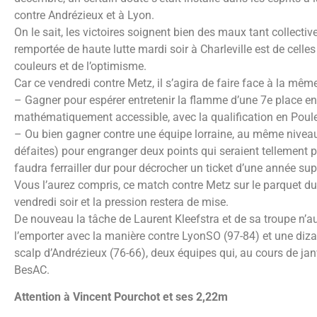
contre Andrézieux et à Lyon.
On le sait, les victoires soignent bien des maux tant collecti
remportée de haute lutte mardi soir à Charleville est de cell
couleurs et de l’optimisme.
Car ce vendredi contre Metz, il s’agira de faire face à la mêm
– Gagner pour espérer entretenir la flamme d’une 7e place en
mathématiquement accessible, avec la qualification en Poule
– Ou bien gagner contre une équipe lorraine, au même niveau 
défaites) pour engranger deux points qui seraient tellement 
faudra ferrailler dur pour décrocher un ticket d’une année su
Vous l’aurez compris, ce match contre Metz sur le parquet du
vendredi soir et la pression restera de mise.
De nouveau la tâche de Laurent Kleefstra et de sa troupe n’aur
l’emporter avec la manière contre LyonSO (97-84) et une dizain
scalp d’Andrézieux (76-66), deux équipes qui, au cours de ja
BesAC.
Attention à Vincent Pourchot et ses 2,22m