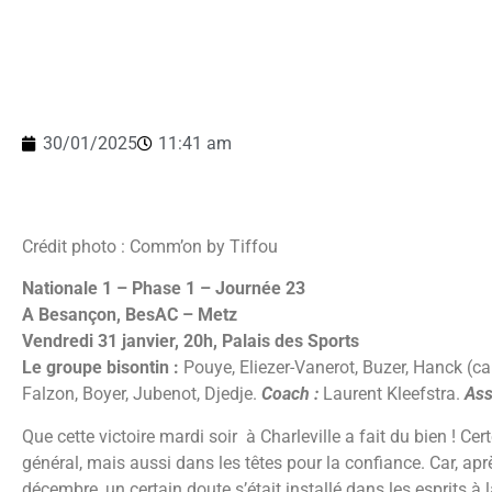
30/01/2025
11:41 am
Crédit photo : Comm’on by Tiffou
Nationale 1 – Phase 1 – Journée 23
A Besançon, BesAC – Metz
Vendredi 31 janvier, 20h, Palais des Sports
Le groupe bisontin :
Pouye, Eliezer-Vanerot, Buzer, Hanck (ca
Falzon, Boyer, Jubenot, Djedje.
Coach :
Laurent Kleefstra.
Ass
Que cette victoire mardi soir à Charleville a fait du bien ! C
général, mais aussi dans les têtes pour la confiance. Car, ap
décembre, un certain doute s’était installé dans les esprits à