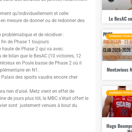
vement qu’individuellement et celle
Le BesAC co
es en mesure de donner ou de redonner des
e problématique et de récidiver :
BANNIERE PRINCI
 fin de Phase 1 toujours
 haute de Phase 2 qui va avec.
de bilan que le BesAC (10 victoires, 12
précieux en Poule basse de Phase 2 où il
Montavious M
pplémentaire en N1.
 Palais des sports vaudra encore cher
a rien d’aisé. Metz vient en effet de
BANNIERE PRINCI
e de jours plus tôt, le MBC s’était offert le
nvier sont justement venues à bout du
Hugo Boumpou
Mé