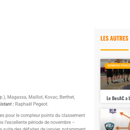
LES AUTRES
BANNIERE PRINCI
p.), Magassa, Maillot, Kovac, Berthet,
Le BesAC a 
istant :
Raphaël Pegeot.
ertes pour le compteur points du classement
rès l’excellente période de novembre –
 la suite des défaites de janvier, notamment