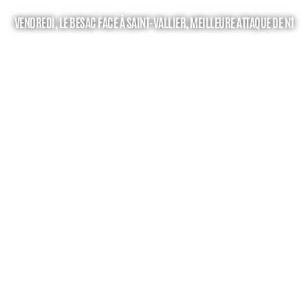
VENDREDI, LE BESAC FACE À SAINT-VALLIER, MEILLEURE ATTAQUE DE N1