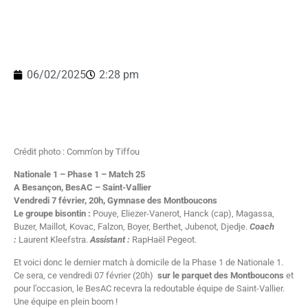
06/02/2025
2:28 pm
Crédit photo : Comm’on by Tiffou
Nationale 1 – Phase 1 – Match 25
A Besançon, BesAC – Saint-Vallier
Vendredi 7 février, 20h, Gymnase des Montboucons
Le groupe bisontin :
Pouye, Eliezer-Vanerot, Hanck (cap), Magassa,
Buzer, Maillot, Kovac, Falzon, Boyer, Berthet, Jubenot, Djedje.
Coach
:
Laurent Kleefstra.
Assistant :
RapHaël Pegeot.
Et voici donc le dernier match à domicile de la Phase 1 de Nationale 1.
Ce sera, ce vendredi 07 février (20h)
sur le parquet des Montboucons
et
pour l’occasion, le BesAC recevra la redoutable équipe de Saint-Vallier.
Une équipe en plein boom !