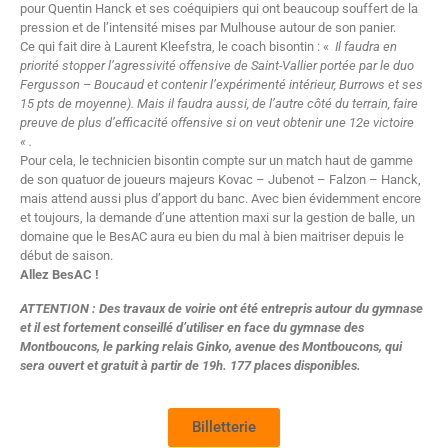
pour Quentin Hanck et ses coéquipiers qui ont beaucoup souffert de la
pression et de l’intensité mises par Mulhouse autour de son panier.
Ce qui fait dire à Laurent Kleefstra, le coach bisontin : «
Il faudra en
priorité stopper l’agressivité offensive de Saint-Vallier portée par le duo
Fergusson – Boucaud et contenir l’expérimenté intérieur, Burrows et ses
15 pts de moyenne). Mais il faudra aussi, de l’autre côté du terrain, faire
preuve de plus d’efficacité offensive si on veut obtenir une 12e victoire
« .
Pour cela, le technicien bisontin compte sur un match haut de gamme
de son quatuor de joueurs majeurs Kovac – Jubenot – Falzon – Hanck,
mais attend aussi plus d’apport du banc. Avec bien évidemment encore
et toujours, la demande d’une attention maxi sur la gestion de balle, un
domaine que le BesAC aura eu bien du mal à bien maitriser depuis le
début de saison.
Allez BesAC !
ATTENTION : Des travaux de voirie ont été entrepris autour du gymnase
et il est fortement conseillé d’utiliser en face du gymnase des
Montboucons, le parking relais Ginko, avenue des Montboucons, qui
sera ouvert et gratuit à partir de 19h. 177 places disponibles.
Billetterie