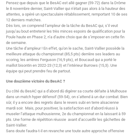
Pensez que depuis que le BesAC est allé gagner (59-72) dans la Drôme
le 8 novembre dernier, Saint-Vallier qui n’était pas alors à la hauteur des
attentes, a opéré un spectaculaire rétablissement, remportant 10 de ses
12 derniers matches.
Dès lors, on comprend l’ampleur de la tâche du BesAC qui, s’il veut
jusqu’au bout entretenir les très minces espoirs de qualification pour la
Poule haute en Phase 2, n’a d’autre choix que de s’imposer en cette fin
de semaine.
Une tâche d’ampleur ! En effet, qu’on le sache, Saint-Vallier possède la
meilleure attaque du championnat (85,5 pts) derrière ses leaders au
scoring, les arrières Ferguson (16,9 pts), et Boucaud qui a porté le
maillot bisontin en 2022-23 (12,3) et l’intérieur Burrows (15,3). Une
équipe qui peut prendre feu de partout.
Une douzième victoire du BesAC ?
Du côté du BesAC qui a d’abord dû digérer sa courte défaite à Mulhouse
dans un match hyper défensif (59-54), on s’attend à un dur combat. Bien
sûr, il y a encore des regrets dans le revers subi en terre alsacienne
mardi soir. Mais, pour positiver, la satisfaction est d’abord réussi à
museler l’attaque mulhousienne, 2e du championnat en la laissant à 59
pts. Une forme de répétition réussie avant d’accueillir les gâchettes de
Saint-Vallier.
Sans doute faudra-t-il en revanche une toute autre approche offensive