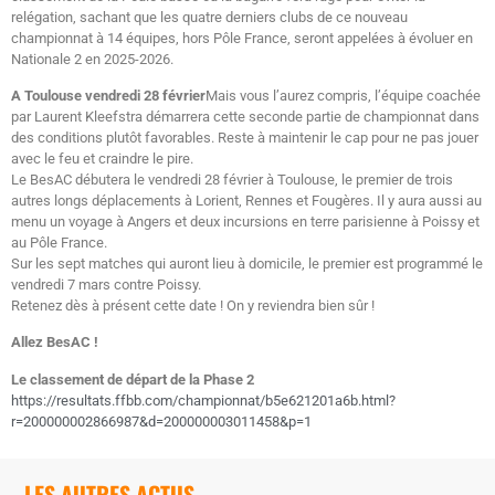
relégation, sachant que les quatre derniers clubs de ce nouveau
championnat à 14 équipes, hors Pôle France, seront appelées à évoluer en
Nationale 2 en 2025-2026.
A Toulouse vendredi 28 février
Mais vous l’aurez compris, l’équipe coachée
par Laurent Kleefstra démarrera cette seconde partie de championnat dans
des conditions plutôt favorables. Reste à maintenir le cap pour ne pas jouer
avec le feu et craindre le pire.
Le BesAC débutera le vendredi 28 février à Toulouse, le premier de trois
autres longs déplacements à Lorient, Rennes et Fougères. Il y aura aussi au
menu un voyage à Angers et deux incursions en terre parisienne à Poissy et
au Pôle France.
Sur les sept matches qui auront lieu à domicile, le premier est programmé le
vendredi 7 mars contre Poissy.
Retenez dès à présent cette date ! On y reviendra bien sûr !
Allez BesAC !
Le classement de départ de la Phase 2
https://resultats.ffbb.com/championnat/b5e621201a6b.html?
r=200000002866987&d=200000003011458&p=1
LES AUTRES ACTUS