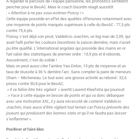
A regarder le parcours de l’équipe parisienne, les pronostics semblent
pencher pour le BesAC. Mais le coach bisontin réagit aussitôt
:
« Attention à ne pas sous-estimer Poissy ! «
Cette équipe possède en effet des qualités offensives notamment avec
une moyenne de points marqués supérieure à celle du BesAC : 77,3 pts
contre 75,4 pts.
Poissy, c’est déjà son pivot, Valdelicio Joachim, un big man de 2,09, qui
avait failli porter les couleurs bisontines la saison dernière, mais n’avait
pu être qualifié. L’international angolais qui possède des mains en or
fait valoir des statistiques de premier ordre : 15,9 pts et 8 rebonds.
Assurément, c’est du solide !
Mais on peut aussi citer l’arrière Yao-Delon, 15 pts de moyenne et un
taux de réussite à 36 % derrière l’arc. Sans compter la paire de meneurs
Cham – Micheneau. Le tout avec une grosse activité au rebond : 32,6
prises contre 30,8 pour le BesAC.
» Il va falloir être très vigilant »
avertit Laurent Kleefstra qui poursuit
:
« Face à cette équipe en besoin de points et qui va donc débarquer
avec une motivation XXL, il y aura nécessité de contenir Valdelicio
Joachim, mais aussi d’être vigilant tout terrain car Poissy présente des
joueurs qui produisent des bonnes stats et qu’il ne faudra pas laisser
s’enflammer ».
Positiver et faire bloc