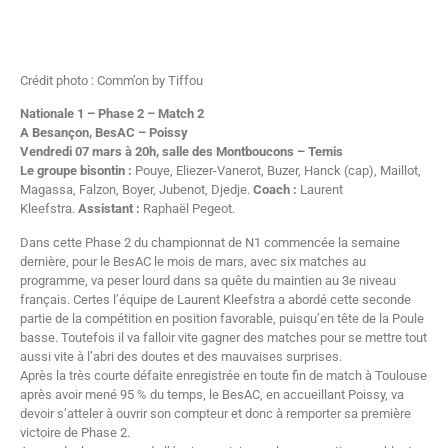
Crédit photo : Comm’on by Tiffou
Nationale 1 – Phase 2 – Match 2
A Besançon, BesAC – Poissy
Vendredi 07 mars à 20h, salle des Montboucons – Temis
Le groupe bisontin :
Pouye, Eliezer-Vanerot, Buzer, Hanck (cap), Maillot,
Magassa, Falzon, Boyer, Jubenot, Djedje.
Coach :
Laurent
Kleefstra.
Assistant :
Raphaël Pegeot.
Dans cette Phase 2 du championnat de N1 commencée la semaine
dernière, pour le BesAC le mois de mars, avec six matches au
programme, va peser lourd dans sa quête du maintien au 3e niveau
français. Certes l’équipe de Laurent Kleefstra a abordé cette seconde
partie de la compétition en position favorable, puisqu’en tête de la Poule
basse. Toutefois il va falloir vite gagner des matches pour se mettre tout
aussi vite à l’abri des doutes et des mauvaises surprises.
Après la très courte défaite enregistrée en toute fin de match à Toulouse
après avoir mené 95 % du temps, le BesAC, en accueillant Poissy, va
devoir s’atteler à ouvrir son compteur et donc à remporter sa première
victoire de Phase 2.