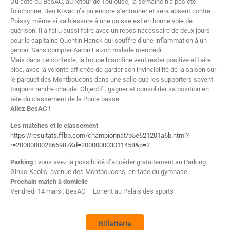
Du côté du BesAC, au retour de Toulouse, la semaine n’a pas été
folichonne. Ben Kovac n’a pu encore s’entrainer et sera absent contre
Poissy, même si sa blessure à une cuisse est en bonne voie de
guérison. Il a fallu aussi faire avec un repos nécessaire de deux jours
pour le capitaine Quentin Hanck qui souffre d’une inflammation à un
genou. Sans compter Aaron Falzon malade mercredi.
Mais dans ce contexte, la troupe bisontine veut rester positive et faire
bloc, avec la volonté affichée de garder son invincibilité de la saison sur
le parquet des Montboucons dans une salle que les supporters savent
toujours rendre chaude. Objectif : gagner et consolider sa position en
tête du classement de la Poule basse.
Allez BesAC !
Les matches et le classement
https://resultats.ffbb.com/championnat/b5e621201a6b.html?
r=200000002866987&d=200000003011458&p=2
Parking :
vous avez la possibilité d’accéder gratuitement au Parking
Ginko-Keolis, avenue des Montboucons, en face du gymnase.
Prochain match à domicile
Vendredi 14 mars : BesAC – Lorient au Palais des sports
Billetterie