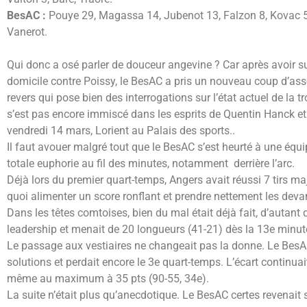
BesAC :
Pouye 29, Magassa 14, Jubenot 13, Falzon 8, Kovac 5, B
Vanerot.
Qui donc a osé parler de douceur angevine ? Car après avoir su
domicile contre Poissy, le BesAC a pris un nouveau coup d’as
revers qui pose bien des interrogations sur l’état actuel de la t
s’est pas encore immiscé dans les esprits de Quentin Hanck et 
vendredi 14 mars, Lorient au Palais des sports..
Il faut avouer malgré tout que le BesAC s’est heurté à une équip
totale euphorie au fil des minutes, notamment derrière l’arc.
Déjà lors du premier quart-temps, Angers avait réussi 7 tirs ma
quoi alimenter un score ronflant et prendre nettement les devan
Dans les têtes comtoises, bien du mal était déjà fait, d’autan
leadership et menait de 20 longueurs (41-21) dès la 13e minute
Le passage aux vestiaires ne changeait pas la donne. Le BesAC 
solutions et perdait encore le 3e quart-temps. L’écart continuait
même au maximum à 35 pts (90-55, 34e).
La suite n’était plus qu’anecdotique. Le BesAC certes revenait 