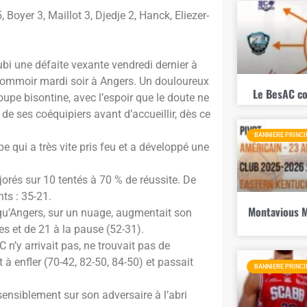
oyer 3, Maillot 3, Djedje 2, Hanck, Eliezer-
bi une défaite vexante vendredi dernier à
sommoir mardi soir à Angers. Un douloureux
Le BesAC co
roupe bisontine, avec l’espoir que le doute ne
de ses coéquipiers avant d’accueillir, dès ce
BANNIERE PRINCI
e qui a très vite pris feu et a développé une
jorés sur 10 tentés à 70 % de réussite. De
ts : 35-21.
Montavious M
t qu’Angers, sur un nuage, augmentait son
s et de 21 à la pause (52-31).
n’y arrivait pas, ne trouvait pas de
 à enfler (70-42, 82-50, 84-50) et passait
BANNIERE PRINCI
sensiblement sur son adversaire à l’abri