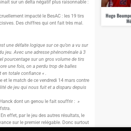
inait sur un delta négatif plus raisonnable :
Hugo Boumpou
cruellement impacté le BesAC : les 19 tirs
Mé
isives. Des chiffres qui ont fait très mal.
est une défaite logique sur ce qu’on a vu sur
s du jeu. Avec une adresse phénoménale à 3
 tel pourcentage sur un gros volume de tirs
core une fois, on a perdu trop de balles
en totale confiance « .
te et le match de ce vendredi 14 mars contre
alité de jeu qui nous fuit et a disparu depuis
 Hanck dont un genou le fait souffrir :
»
fstra.
n effet, par le jeu des autres résultats, le
vance sur le premier relégable. Donc surtout