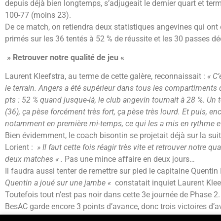
depuis déjà bien longtemps, s’adjugeait le dernier quart et term
100-77 (moins 23).
De ce match, on retiendra deux statistiques angevines qui ont 
primés sur les 36 tentés à 52 % de réussite et les 30 passes déc
» Retrouver notre qualité de jeu «
Laurent Kleefstra, au terme de cette galère, reconnaissait :
« C’
le terrain. Angers a été supérieur dans tous les compartiment
pts : 52 % quand jusque-là, le club angevin tournait à 28 %. Un
(36), ça pèse forcément très fort, ça pèse très lourd. Et puis, en
notamment en première mi-temps, ce qui les a mis en rythme et 
Bien évidemment, le coach bisontin se projetait déjà sur la sui
Lorient :
» Il faut cette fois réagir très vite et retrouver notre qu
deux matches « .
Pas une mince affaire en deux jours…
Il faudra aussi tenter de remettre sur pied le capitaine Quentin
Quentin a joué sur une jambe «
constatait inquiet Laurent Klee
Toutefois tout n’est pas noir dans cette 3e journée de Phase 2. E
BesAC garde encore 3 points d’avance, donc trois victoires d’a
pas de panique !