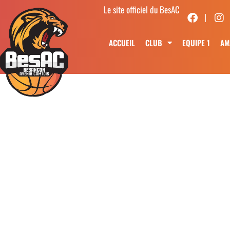
Le site officiel du BesAC
ACCUEIL
CLUB
EQUIPE 1
AM