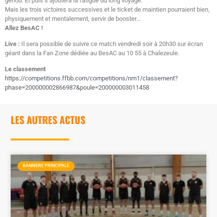
genou. Et puis s’ajoutera la fatigue du long voyage.
Mais les trois victoires successives et le ticket de maintien pourraient bien,
physiquement et mentalement, servir de booster…
Allez BesAC !
Live :
Il sera possible de suivre ce match vendredi soir à 20h30 sur écran
géant dans la Fan Zone dédiée au BesAC au 10 55 à Chalezeule.
Le classement
https://competitions.ffbb.com/competitions/nm1/classement?
phase=200000002866987&poule=200000003011458
LES AUTRES ACTUS
BANNIERE PRINCIPALE