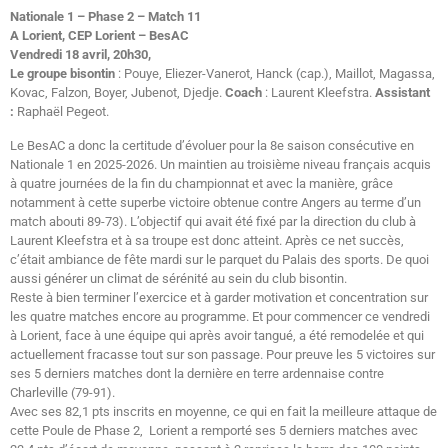
Nationale 1 – Phase 2 – Match 11
A Lorient, CEP Lorient – BesAC
Vendredi 18 avril, 20h30,
Le groupe bisontin
: Pouye, Eliezer-Vanerot, Hanck (cap.), Maillot, Magassa,
Kovac, Falzon, Boyer, Jubenot, Djedje.
Coach
: Laurent Kleefstra.
Assistant
:
Raphaël Pegeot.
Le BesAC a donc la certitude d’évoluer pour la 8e saison consécutive en
Nationale 1 en 2025-2026. Un maintien au troisième niveau français acquis
à quatre journées de la fin du championnat et avec la manière, grâce
notamment à cette superbe victoire obtenue contre Angers au terme d’un
match abouti 89-73). L’objectif qui avait été fixé par la direction du club à
Laurent Kleefstra et à sa troupe est donc atteint. Après ce net succès,
c’était ambiance de fête mardi sur le parquet du Palais des sports. De quoi
aussi générer un climat de sérénité au sein du club bisontin.
Reste à bien terminer l’exercice et à garder motivation et concentration sur
les quatre matches encore au programme. Et pour commencer ce vendredi
à Lorient, face à une équipe qui après avoir tangué, a été remodelée et qui
actuellement fracasse tout sur son passage. Pour preuve les 5 victoires sur
ses 5 derniers matches dont la dernière en terre ardennaise contre
Charleville (79-91).
Avec ses 82,1 pts inscrits en moyenne, ce qui en fait la meilleure attaque de
cette Poule de Phase 2, Lorient a remporté ses 5 derniers matches avec