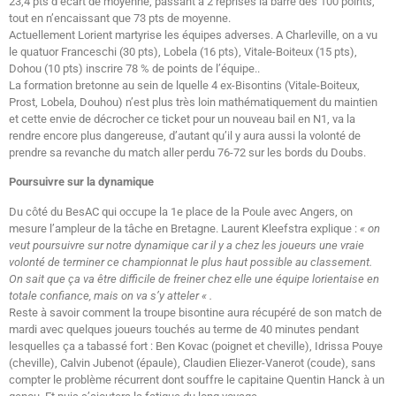
23,4 pts d’écart de moyenne, passant à 2 reprises la barre des 100 points,
tout en n’encaissant que 73 pts de moyenne.
Actuellement Lorient martyrise les équipes adverses. A Charleville, on a vu
le quatuor Franceschi (30 pts), Lobela (16 pts), Vitale-Boiteux (15 pts),
Dohou (10 pts) inscrire 78 % de points de l’équipe..
La formation bretonne au sein de lquelle 4 ex-Bisontins (Vitale-Boiteux,
Prost, Lobela, Douhou) n’est plus très loin mathématiquement du maintien
et cette envie de décrocher ce ticket pour un nouveau bail en N1, va la
rendre encore plus dangereuse, d’autant qu’il y aura aussi la volonté de
prendre sa revanche du match aller perdu 76-72 sur les bords du Doubs.
Poursuivre sur la dynamique
Du côté du BesAC qui occupe la 1e place de la Poule avec Angers, on
mesure l’ampleur de la tâche en Bretagne. Laurent Kleefstra explique :
« on
veut poursuivre sur notre dynamique car il y a chez les joueurs une vraie
volonté de terminer ce championnat le plus haut possible au classement.
On sait que ça va être difficile de freiner chez elle une équipe lorientaise en
totale confiance, mais on va s’y atteler « .
Reste à savoir comment la troupe bisontine aura récupéré de son match de
mardi avec quelques joueurs touchés au terme de 40 minutes pendant
lesquelles ça a tabassé fort : Ben Kovac (poignet et cheville), Idrissa Pouye
(cheville), Calvin Jubenot (épaule), Claudien Eliezer-Vanerot (coude), sans
compter le problème récurrent dont souffre le capitaine Quentin Hanck à un