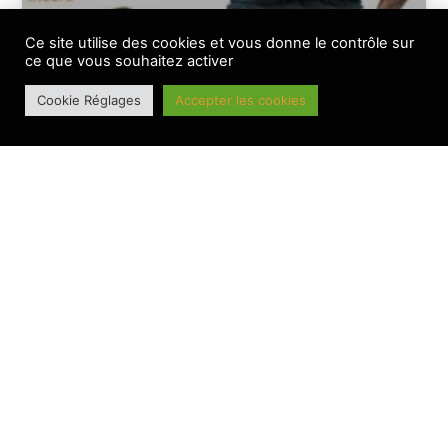
Montavious Myrick, un pivot réputé en NCAA pour le BesAC
Ce site utilise des cookies et vous donne le contrôle sur
ce que vous souhaitez activer
Cookie Réglages
Accepter les cookies
BANNIERE PRINCIPALE
Hugo Boumpoutou en tricolore pour les Jeux Méditerranéens
de 3X3
CONTACT