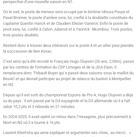
perspective d’une nouvelle saison en N1.
On le sait, le poste de meneur sera occupé par le binôme Idrissa Pouye et
Pavel Bronner, le poste d’arrière sera, lui, confié à la doublette constituée du
capitaine Quentin Hanck et de Claudien Eliezer-Vanerot. Enfin le poste de
pivot sera, lui, confié à Calvin Jubenot et à Yannick Nkombou. Trois postes,
trois postes doublés.
Restent donc à trouver deux intérieurs sur le poste 4 et un ailier pour prendre
la succession de Ben Kovac.
C’est ainsi qu’a été recruté le Français Hugo Cluysen (26 ans, 2,03m), passé
par les centres de formation du CSP Limoges et de la JDA Dijon. Il
remplacera donc Thibault Boyer qui a passé deux saisons sous le maillot du
BesAC et qui devrait participer au projet de relance du basket à Montpellier
en N2.
Depuis qu’il est sorti du championnat Espoirs de Pro A, Hugo Cluysen a déjà
vu du pays : il est passé par la D4 espagnole et la D3 allemande où il a fait
valoir 10,2 pts et 3 rebonds en 21 minutes.
En 2024-2025, il avait opéré un retour dans l’Hexagone, plus précisément à
Niort en N2 où il a tourné à 16 pts.
Laurent Kleefstra qui aime expliquer et argumenter ses choix, au micro :
»