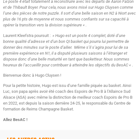
Le poste 4 était totalement à reconstruire avec les départs de Aaron Falzon
et de Thibault Boyer. Pour cela, nous avons misé sur Hugo Cluysen comme
l’une des pièces de notre puzzle. Il sort d’une belle saison en N2 à Niort avec
plus de 16 pts de moyenne et nous sommes confiants sur sa capacité à
opérer la transition vers la division supérieure « .
Laurent Kleefstra poursuit :
» Hugo est un poste 4 complet, doté d’une
bonne qualité d’adresse et d’un bon QI basket qui pourra lui permettre de
donner des minutes sur le poste d’ailier. Même s’il s’agira pour lui de sa
première expérience en N1, il a disputé plusieurs saisons à l’étranger et
dispose donc d’une belle maturité en tant que basketteur. Nous sommes
heureux de l’accueillir pour contribuer à atteindre les objectifs du BesAC «
.
Bienvenue donc à Hugo Cluysen !
Pour la petite histoire, Hugo est issu d’une famille piquée au basket. Ainsi
Luc, son papa après avoir été coach des Espoirs de Pro B à l’Allaince Sud
Alsace (ASA) avec même la distinction de meilleur coach Espoirs de Pro B
en 2022, est depuis la saison dernière 24-25, le responsable du Centre de
formation de Reims Champagne Basket.
Allez BesAC !