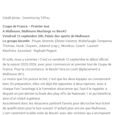
Crédit photo : Comm’on by Tiffou
Coupe de France – Premier tour
A Mulhouse, Mulhouse Mustangs vs BesAC
Vendredi 12 septembre 20h, Palais des sports de Mulhouse
Le groupe bisontin
: Pouye, Bronner, Eliezer-Vanerot, Waltefaugle-Tempesta,
Thomas, Hook, Cluysen, Jubenot (cap.), Nkonkou. Coach : Laurent
Kleefstra. Assistant : Raphaël Pegeot.
Et voilà, nous y sommes ! C’est ce vendredi 12 septembre le début officiel
de la saison 2025-2026, avec pour commencer un premier tour de Coupe de
France. Pour la circonstance, le BesAC fera un court déplacement à
Mulhouse (N1).
Le moins que l’on puisse écrire, c’est que les deux équipes se connaissent
bien. En préparation, elles ont déjà été opposées à deux reprises, avec à
chaque fois l’avantage à la formation alsacienne qui, faut-il le rappeler, a
disputé en juin dernier la finale des play-offs de Nationale 1 et qui bénéficie
ainsi d’un statut supérieur.
Assurément donc les Alsaciens partiront favoris pour décrocher leur ticket
de qualification pour le tour suivant. D’autant plus encore que Mulhouse,
c’est carrément la bête noire du BesAC avec des victoires qui s’enchainent