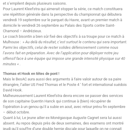
et s’empilent depuis plusieurs saisons.
Pour Laurent Kleefstra qui aimerait stopper la série, ce match constituera
une répétition générale dans la perspective du championnat qui débutera
vendredi 19 septembre sur le parquet du Havre, avant un premier match à
domicile le vendredi 26 septembre au Palais des Sports contre Saint-
Chamond – Andrézieux.
Le coach bisontin a bien sûr fixé des objectifs à sa troupe pour ce match à
Mulhouse :
» Au delà du résultat, c’est surtout le contenu qui sera important.
Parmi les objectifs, celui de rester solides défensivement comme nous
l’avons fait en préparation. Avec de l’application pour déployer notre jeu
offensif face à une équipe qui impose une grande intensité physique sur 40
minutes « .
Thomas et Hook en têtes de pont !
Mais le BesAC aura aussi des arguments à faire valoir autour de sa paire
étrangère, l’ailier US Fred Thomas et le Poste 4 ‘ fort et international suédois
David Hook.
Malheureusement Laurent Kleefstra devra encore se passer des services
de son capitaine Quentin Hanck qui continue à (bien) récupérer de
l’opération à un genou qu’il a subie en aout, avec retour prévu fin septembre
– début octobre.
Quant à lui, Le jeune ailier ex-Monégasque Auguste Cagnet sera lui aussi
absent. Au repos depuis près de deux semaines, des examens ont montré
jeudi qu’il souffre d’une double hernie discale pour laquelle on ne connait