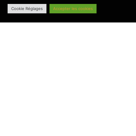
Cookie Réglages
Accepter les cookies
Le BesAC connait sa feuille de route 26-27
BANNIERE PRINCIPALE