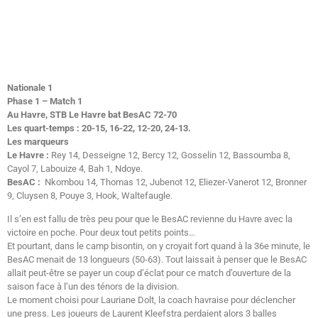
Nationale 1
Phase 1 – Match 1
Au Havre, STB Le Havre bat BesAC 72-70
Les quart-temps : 20-15, 16-22, 12-20, 24-13.
Les marqueurs
Le Havre :
Rey 14, Desseigne 12, Bercy 12, Gosselin 12, Bassoumba 8,
Cayol 7, Labouize 4, Bah 1, Ndoye.
BesAC :
Nkombou 14, Thomas 12, Jubenot 12, Eliezer-Vanerot 12, Bronner
9, Cluysen 8, Pouye 3, Hook, Waltefaugle.
Il s’en est fallu de très peu pour que le BesAC revienne du Havre avec la
victoire en poche. Pour deux tout petits points…
Et pourtant, dans le camp bisontin, on y croyait fort quand à la 36e minute, le
BesAC menait de 13 longueurs (50-63). Tout laissait à penser que le BesAC
allait peut-être se payer un coup d’éclat pour ce match d’ouverture de la
saison face à l’un des ténors de la division.
Le moment choisi pour Lauriane Dolt, la coach havraise pour déclencher
une press. Les joueurs de Laurent Kleefstra perdaient alors 3 balles