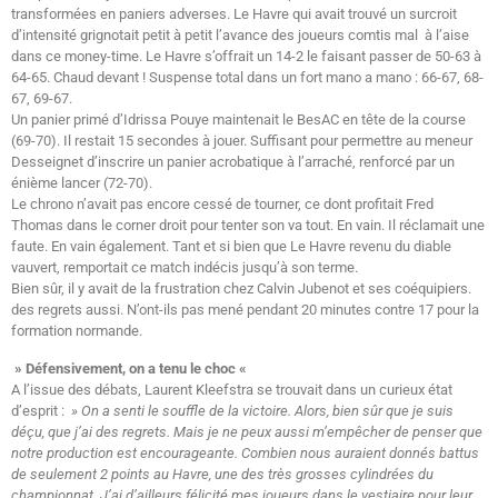
transformées en paniers adverses. Le Havre qui avait trouvé un surcroit
d’intensité grignotait petit à petit l’avance des joueurs comtis mal à l’aise
dans ce money-time. Le Havre s’offrait un 14-2 le faisant passer de 50-63 à
64-65. Chaud devant ! Suspense total dans un fort mano a mano : 66-67, 68-
67, 69-67.
Un panier primé d’Idrissa Pouye maintenait le BesAC en tête de la course
(69-70). Il restait 15 secondes à jouer. Suffisant pour permettre au meneur
Desseignet d’inscrire un panier acrobatique à l’arraché, renforcé par un
énième lancer (72-70).
Le chrono n’avait pas encore cessé de tourner, ce dont profitait Fred
Thomas dans le corner droit pour tenter son va tout. En vain. Il réclamait une
faute. En vain également. Tant et si bien que Le Havre revenu du diable
vauvert, remportait ce match indécis jusqu’à son terme.
Bien sûr, il y avait de la frustration chez Calvin Jubenot et ses coéquipiers.
des regrets aussi. N’ont-ils pas mené pendant 20 minutes contre 17 pour la
formation normande.
» Défensivement, on a tenu le choc «
A l’issue des débats, Laurent Kleefstra se trouvait dans un curieux état
d’esprit :
» On a senti le souffle de la victoire. Alors, bien sûr que je suis
déçu, que j’ai des regrets. Mais je ne peux aussi m’empêcher de penser que
notre production est encourageante. Combien nous auraient donnés battus
de seulement 2 points au Havre, une des très grosses cylindrées du
championnat. J’ai d’ailleurs félicité mes joueurs dans le vestiaire pour leur