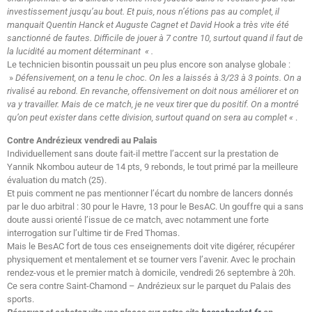
investissement jusqu’au bout. Et puis, nous n’étions pas au complet, il
manquait Quentin Hanck et Auguste Cagnet et David Hook a très vite été
sanctionné de fautes. Difficile de jouer à 7 contre 10, surtout quand il faut de
la lucidité au moment déterminant « .
Le technicien bisontin poussait un peu plus encore son analyse globale :
»
Défensivement, on a tenu le choc. On les a laissés à 3/23 à 3 points. On a
rivalisé au rebond. En revanche, offensivement on doit nous améliorer et on
va y travailler. Mais de ce match, je ne veux tirer que du positif. On a montré
qu’on peut exister dans cette division, surtout quand on sera au complet «
.
Contre Andrézieux vendredi au Palais
Individuellement sans doute fait-il mettre l’accent sur la prestation de
Yannik Nkombou auteur de 14 pts, 9 rebonds, le tout primé par la meilleure
évaluation du match (25).
Et puis comment ne pas mentionner l’écart du nombre de lancers donnés
par le duo arbitral : 30 pour le Havre, 13 pour le BesAC. Un gouffre qui a sans
doute aussi orienté l’issue de ce match, avec notamment une forte
interrogation sur l’ultime tir de Fred Thomas.
Mais le BesAC fort de tous ces enseignements doit vite digérer, récupérer
physiquement et mentalement et se tourner vers l’avenir. Avec le prochain
rendez-vous et le premier match à domicile, vendredi 26 septembre à 20h.
Ce sera contre Saint-Chamond – Andrézieux sur le parquet du Palais des
sports.