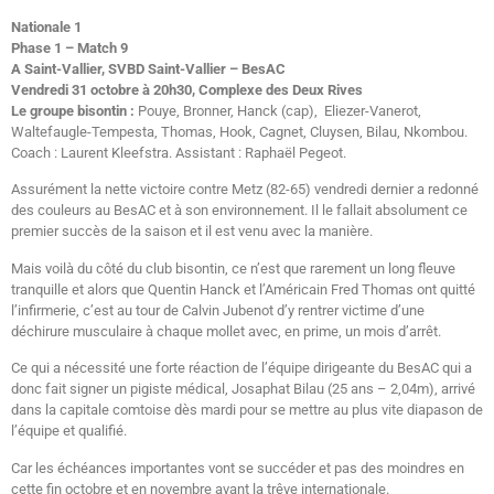
Nationale 1
Phase 1 – Match 9
A Saint-Vallier, SVBD Saint-Vallier – BesAC
Vendredi 31 octobre à 20h30, Complexe des Deux Rives
Le groupe bisontin :
Pouye, Bronner, Hanck (cap), Eliezer-Vanerot,
Waltefaugle-Tempesta, Thomas, Hook, Cagnet, Cluysen, Bilau, Nkombou.
Coach : Laurent Kleefstra. Assistant : Raphaël Pegeot.
Assurément la nette victoire contre Metz (82-65) vendredi dernier a redonné
des couleurs au BesAC et à son environnement. Il le fallait absolument ce
premier succès de la saison et il est venu avec la manière.
Mais voilà du côté du club bisontin, ce n’est que rarement un long fleuve
tranquille et alors que Quentin Hanck et l’Américain Fred Thomas ont quitté
l’infirmerie, c’est au tour de Calvin Jubenot d’y rentrer victime d’une
déchirure musculaire à chaque mollet avec, en prime, un mois d’arrêt.
Ce qui a nécessité une forte réaction de l’équipe dirigeante du BesAC qui a
donc fait signer un pigiste médical, Josaphat Bilau (25 ans – 2,04m), arrivé
dans la capitale comtoise dès mardi pour se mettre au plus vite diapason de
l’équipe et qualifié.
Car les échéances importantes vont se succéder et pas des moindres en
cette fin octobre et en novembre avant la trêve internationale.