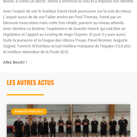
BesAC a connu un déclic. Reste à enfoncer le clou et à imposer son identité.
Avec l’espoir de voir le Suédois David Hook poursuivre sur la voie du mieux.
L’espoir aussi de de voir l’ailier américain Fred Thomas, freiné par un
blessure musculaire mais cette fois rétabli, parvenir au niveau attendu.
Avec derrière ce binôme, l’expérience de Quentin Hanck qui sait être un
régulateur et l’apport au scoring de Hugo Cluysen. Et puis il y aura aussi
toute la jeunesse et la fougue des Idrissa Pouye, Pavel Bronner, Auguste
Cagnet, Yannick N’Kombou actuel meilleur marqueur de l’équipe (10,8 pts)
et meilleur rebondeur de la Poule (8,9).
Allez BesAC !
LES AUTRES ACTUS
BANNIERE PRINCIPALE