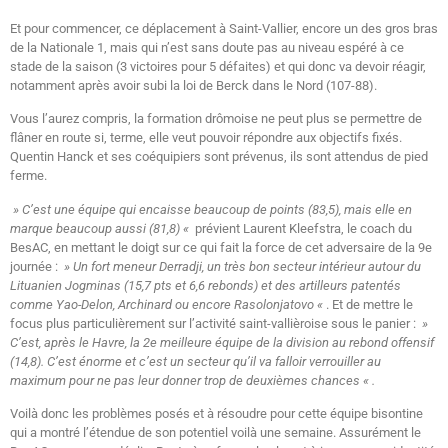
Et pour commencer, ce déplacement à Saint-Vallier, encore un des gros bras
de la Nationale 1, mais qui n’est sans doute pas au niveau espéré à ce
stade de la saison (3 victoires pour 5 défaites) et qui donc va devoir réagir,
notamment après avoir subi la loi de Berck dans le Nord (107-88).
Vous l’aurez compris, la formation drômoise ne peut plus se permettre de
flâner en route si, terme, elle veut pouvoir répondre aux objectifs fixés.
Quentin Hanck et ses coéquipiers sont prévenus, ils sont attendus de pied
ferme.
» C’est une équipe qui encaisse beaucoup de points (83,5), mais elle en
marque beaucoup aussi (81,8) «
prévient Laurent Kleefstra, le coach du
BesAC, en mettant le doigt sur ce qui fait la force de cet adversaire de la 9e
journée :
» Un fort meneur Derradji, un très bon secteur intérieur autour du
Lituanien Jogminas (15,7 pts et 6,6 rebonds) et des artilleurs patentés
comme Yao-Delon, Archinard ou encore Rasolonjatovo «
. Et de mettre le
focus plus particulièrement sur l’activité saint-vallièroise sous le panier :
»
C’est, après le Havre, la 2e meilleure équipe de la division au rebond offensif
(14,8). C’est énorme et c’est un secteur qu’il va falloir verrouiller au
maximum pour ne pas leur donner trop de deuxièmes chances « .
Voilà donc les problèmes posés et à résoudre pour cette équipe bisontine
qui a montré l’étendue de son potentiel voilà une semaine. Assurément le