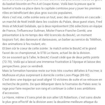
du basket bisontin en Pro A et Coupe Korac. Voilà bien la preuve que le
basket a toute sa place dans la capitale comtoise pour y jouer les premiers
rôles en bénéficiant des plus gros succès populaires.
Alors c’est vrai, cette soirée sera un tout, avec des animations en cascade :
un marché de Noël inédit dans les couloirs du Palais, deux guest stars, Fred
Weis et Mickaël Gelabale, qui à deux représentent 256 sélections en équipe
de France, l’influenceur Suitman, Mister France Franche-Comté, une
présentation à la mi-temps des 450 licenciés du BesAC, un moment
toujours fort, des danseurs et danseuses, un barber au service du Téléthon,
des animations à feu roulant, etc.
Et bien sûr le coeur de cette soirée : le match entre le BesAC et le grand
favori de ce championnat, le STB Le Havre, actuel 3e de la division.
On se souvient qu’à l’aller, le BesAC n’avait cédé que de deux petits points
(72-70). Voilà qui a laissé une immense frustration à l’époque et laisse des
perspectives. pour ce vendredi.
Mais la formation havraise reste sur trois très courtes défaites à Fos/mer, à
Mulhouse et plus surprenant à domicile contre Loon-Plage (89-92).
C’est donc une équipe qui avait aligné 10 victoires de suite et se retrouve en
recherche de points. De quoi débarquer dans la fournaise du Palais avec la
rage pour faire respecter son rang et continuer à coller à ses ambitions
d’accession.
Le Havre, même s’il sera privé de son ailier US Robertson, c’est sans doute
le plus gros effectif de la division avec la deuxième meilleure attaque du