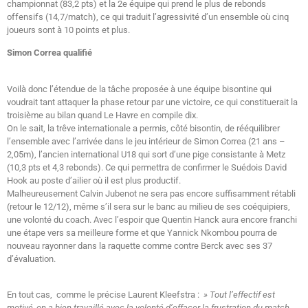
championnat (83,2 pts) et la 2e équipe qui prend le plus de rebonds
offensifs (14,7/match), ce qui traduit l’agressivité d’un ensemble où cinq
joueurs sont à 10 points et plus.
Simon Correa qualifié
Voilà donc l’étendue de la tâche proposée à une équipe bisontine qui
voudrait tant attaquer la phase retour par une victoire, ce qui constituerait la
troisième au bilan quand Le Havre en compile dix.
On le sait, la trêve internationale a permis, côté bisontin, de rééquilibrer
l’ensemble avec l’arrivée dans le jeu intérieur de Simon Correa (21 ans –
2,05m), l’ancien international U18 qui sort d’une pige consistante à Metz
(10,3 pts et 4,3 rebonds). Ce qui permettra de confirmer le Suédois David
Hook au poste d’ailier où il est plus productif.
Malheureusement Calvin Jubenot ne sera pas encore suffisamment rétabli
(retour le 12/12), même s’il sera sur le banc au milieu de ses coéquipiers,
une volonté du coach. Avec l’espoir que Quentin Hanck aura encore franchi
une étape vers sa meilleure forme et que Yannick Nkombou pourra de
nouveau rayonner dans la raquette comme contre Berck avec ses 37
d’évaluation.
En tout cas, comme le précise Laurent Kleefstra :
» Tout l’effectif est
motivé, on a bien travaillé avec la volonté d’effacer la frustration du match