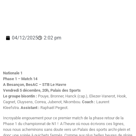
04/12/2025
2:02 pm
Nationale 1
Phase 1 – Match 14
A Besançon, BesAC – STB Le Havre
Vendredi 5 décembre, 20h, Palais des Sports
Le groupe bisontin :
Pouye, Bronner, Hanck (cap.), Eliezer-Vanerot, Hook,
Cagnet, Cluysens, Correa, Jubenot, Nkombou.
Coach :
Laurent
Kleefstra.
Assistant :
Raphaël Pegeot.
Incroyable engouement pour ce premier match de la phase retour de la
Phase 1 du championnat de N1 ! A l’heure où nous écrivons ces lignes,
nous nous acheminons sans doute vers un Palais des sports archi-plein et
donc une soirée à guichets fermés. Comme aux plus belles heures de gloire