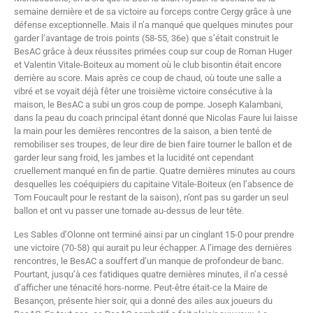
semaine dernière et de sa victoire au forceps contre Cergy grâce à une
défense exceptionnelle. Mais il n’a manqué que quelques minutes pour
garder l’avantage de trois points (58-55, 36e) que s’était construit le
BesAC grâce à deux réussites primées coup sur coup de Roman Huger
et Valentin Vitale-Boiteux au moment où le club bisontin était encore
derrière au score. Mais après ce coup de chaud, où toute une salle a
vibré et se voyait déjà fêter une troisième victoire consécutive à la
maison, le BesAC a subi un gros coup de pompe. Joseph Kalambani,
dans la peau du coach principal étant donné que Nicolas Faure lui laisse
la main pour les dernières rencontres de la saison, a bien tenté de
remobiliser ses troupes, de leur dire de bien faire tourner le ballon et de
garder leur sang froid, les jambes et la lucidité ont cependant
cruellement manqué en fin de partie. Quatre dernières minutes au cours
desquelles les coéquipiers du capitaine Vitale-Boiteux (en l’absence de
Tom Foucault pour le restant de la saison), n’ont pas su garder un seul
ballon et ont vu passer une tornade au-dessus de leur tête.
Les Sables d’Olonne ont terminé ainsi par un cinglant 15-0 pour prendre
une victoire (70-58) qui aurait pu leur échapper. A l’image des dernières
rencontres, le BesAC a souffert d’un manque de profondeur de banc.
Pourtant, jusqu’à ces fatidiques quatre dernières minutes, il n’a cessé
d’afficher une ténacité hors-norme. Peut-être était-ce la Maire de
Besançon, présente hier soir, qui a donné des ailes aux joueurs du