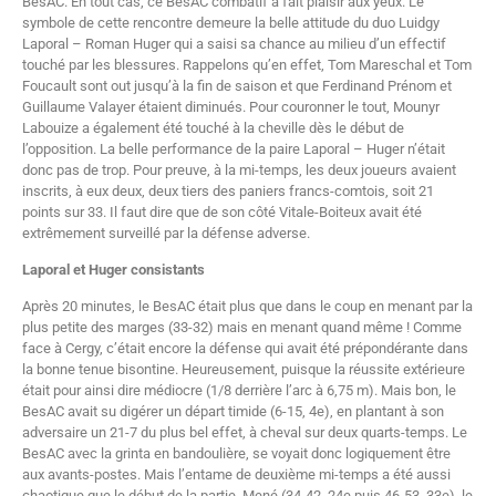
BesAC. En tout cas, ce BesAC combatif a fait plaisir aux yeux. Le
symbole de cette rencontre demeure la belle attitude du duo Luidgy
Laporal – Roman Huger qui a saisi sa chance au milieu d’un effectif
touché par les blessures. Rappelons qu’en effet, Tom Mareschal et Tom
Foucault sont out jusqu’à la fin de saison et que Ferdinand Prénom et
Guillaume Valayer étaient diminués. Pour couronner le tout, Mounyr
Labouize a également été touché à la cheville dès le début de
l’opposition. La belle performance de la paire Laporal – Huger n’était
donc pas de trop. Pour preuve, à la mi-temps, les deux joueurs avaient
inscrits, à eux deux, deux tiers des paniers francs-comtois, soit 21
points sur 33. Il faut dire que de son côté Vitale-Boiteux avait été
extrêmement surveillé par la défense adverse.
Laporal et Huger consistants
Après 20 minutes, le BesAC était plus que dans le coup en menant par la
plus petite des marges (33-32) mais en menant quand même ! Comme
face à Cergy, c’était encore la défense qui avait été prépondérante dans
la bonne tenue bisontine. Heureusement, puisque la réussite extérieure
était pour ainsi dire médiocre (1/8 derrière l’arc à 6,75 m). Mais bon, le
BesAC avait su digérer un départ timide (6-15, 4e), en plantant à son
adversaire un 21-7 du plus bel effet, à cheval sur deux quarts-temps. Le
BesAC avec la grinta en bandoulière, se voyait donc logiquement être
aux avants-postes. Mais l’entame de deuxième mi-temps a été aussi
chaotique que le début de la partie. Mené (34-42, 24e puis 46-53, 33e), le