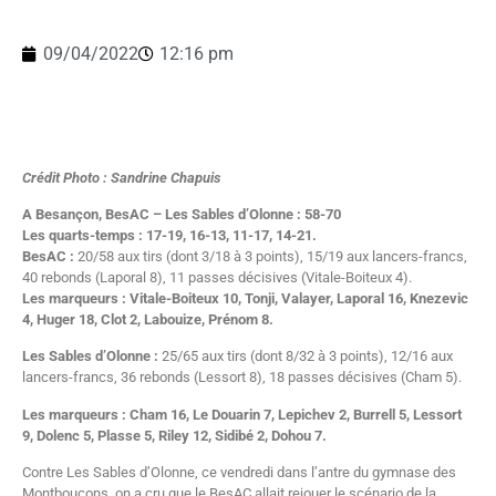
09/04/2022
12:16 pm
Crédit Photo : Sandrine Chapuis
A Besançon, BesAC – Les Sables d’Olonne : 58-70
Les quarts-temps : 17-19, 16-13, 11-17, 14-21.
BesAC :
20/58 aux tirs (dont 3/18 à 3 points), 15/19 aux lancers-francs,
40 rebonds (Laporal 8), 11 passes décisives (Vitale-Boiteux 4).
Les marqueurs : Vitale-Boiteux 10, Tonji, Valayer, Laporal 16, Knezevic
4, Huger 18, Clot 2, Labouize, Prénom 8.
Les Sables d’Olonne :
25/65 aux tirs (dont 8/32 à 3 points), 12/16 aux
lancers-francs, 36 rebonds (Lessort 8), 18 passes décisives (Cham 5).
Les marqueurs : Cham 16, Le Douarin 7, Lepichev 2, Burrell 5, Lessort
9, Dolenc 5, Plasse 5, Riley 12, Sidibé 2, Dohou 7.
Contre Les Sables d’Olonne, ce vendredi dans l’antre du gymnase des
Montboucons, on a cru que le BesAC allait rejouer le scénario de la